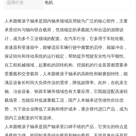
适用行业
电机
人本圆锥滚子轴承是国内轴承领域应用较为广泛的核心部件，主要
承受径向与轴向联合载荷，凭借稳定的承载能力和合适的游隙设
计，成为多个工业领域的配套。在汽车行业，它多用于车轮轮毂、
差速器和变速箱中，能够适应车辆行驶中频繁的启停、颠簸冲击，
保证转向和传动系统的运行稳定，帮助提升驾驶安全性与平顺性。
在工程机械领域，起重机的回转机构、挖掘机的行走装置都需要承
受重载和交变载荷，人本圆锥滚子轴承的高刚性和耐磨损特性，能
满足设备长时间大负荷作业的需求，降低故障率。此外，在机床主
轴、冶金设备、铁路车辆等领域也有大量应用，它既能适配高速轻
载场景，也能应对低速重载工况，国产人本轴承还凭借性价比优
势，为下游企业降低了采购和维护成本，逐步替代进口产品，成为
国内工业配套的可靠选择。
人本圆锥滚子轴承是国产轴承里口碑不错的产品，它突出的特点是
承载能力强，能同时承受径向载荷和轴向载荷，不管是单向还是双