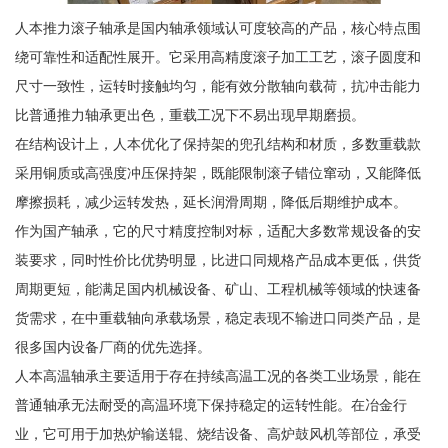
人本推力滚子轴承是国内轴承领域认可度较高的产品，核心特点围
绕可靠性和适配性展开。它采用高精度滚子加工工艺，滚子圆度和
尺寸一致性，运转时接触均匀，能有效分散轴向载荷，抗冲击能力
比普通推力轴承更出色，重载工况下不易出现早期磨损。
在结构设计上，人本优化了保持架的兜孔结构和材质，多数重载款
采用铜质或高强度冲压保持架，既能限制滚子错位窜动，又能降低
摩擦损耗，减少运转发热，延长润滑周期，降低后期维护成本。
作为国产轴承，它的尺寸精度控制对标，适配大多数常规设备的安
装要求，同时性价比优势明显，比进口同规格产品成本更低，供货
周期更短，能满足国内机械设备、矿山、工程机械等领域的快速备
货需求，在中重载轴向承载场景，稳定表现不输进口同类产品，是
很多国内设备厂商的优先选择。
人本高温轴承主要适用于存在持续高温工况的各类工业场景，能在
普通轴承无法耐受的高温环境下保持稳定的运转性能。在冶金行
业，它可用于加热炉输送辊、烧结设备、高炉鼓风机等部位，承受