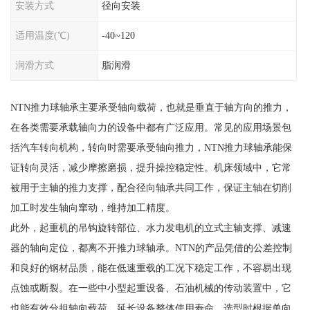
安装方式
径向安装
适用温度(℃)
-40~120
润滑方式
脂润滑
NTN推力球轴承主要承受轴向载荷，也就是垂直于轴方向的推力，
在各类需要承载轴向力的设备中都有广泛应用。常见的应用场景包
括汽车转向机构，转向时需要承受轴向推力，NTN推力球轴承能保
证转向灵活，减少摩擦磨损，提升操控稳定性。机床领域中，它常
被用于主轴的推力支撑，配合径向轴承共同工作，保证主轴在切削
加工时发生轴向窜动，维持加工精度。
此外，起重机的吊钩旋转部位、水力发电机的立式主轴支撑、减速
器的轴向定位，都离不开推力球轴承。NTN的产品凭借的公差控制
和良好的钢材品质，能在低速重载的工况下稳定工作，不容易出现
点蚀或断裂。在一些中小型起重设备、石油机械的传动装置中，它
也能有效分担轴向载荷，延长设备整体使用寿命。选型时根据单向