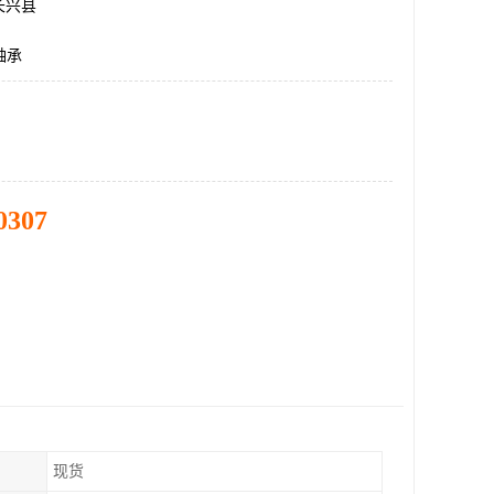
长兴县
轴承
0307
现货