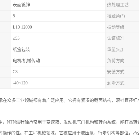
表面镀锌
热处理工艺
8
接触角(°)
L10 12000
振动等级
≤55
认证标准
纸盒包装
重量(kg)
电机/机械传动
负荷方向
C3
安装方式
-40~120
润滑方式
轴承在众多工业领域都有着广泛应用。它拥有紧凑的截面结构，滚针直径细
。
中，NTN滚针轴承常用于变速箱、发动机气门机构和转向系统，能在高转
向操作的性。在工程机械领域，它被应用于液压泵、行走机构等部位，承