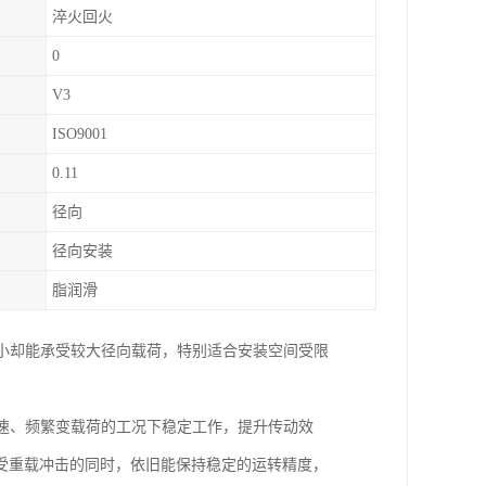
淬火回火
0
V3
ISO9001
0.11
径向
径向安装
脂润滑
小却能承受较大径向载荷，特别适合安装空间受限
速、频繁变载荷的工况下稳定工作，提升传动效
受重载冲击的同时，依旧能保持稳定的运转精度，