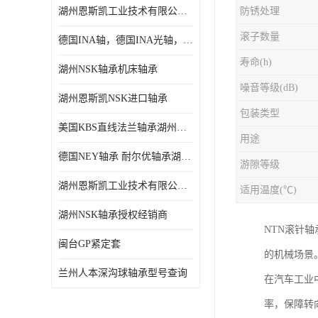
湖州恩斯凯工业技术有限公司 湖州NSK轴承
防锈处理
日本NSK进口轴承
滚子数量
德国INA轴，德国INA光轴，德国依纳光轴
德国INA进口轴承
寿命(h)
湖州NSK轴承机床轴承
日本NTN进口轴承
噪音等级(dB)
湖州恩斯凯NSK进口轴承
闽台上银HIWIN滑块导轨
包装类型
美国KBS直线法兰轴承湖州KBS轴承
不锈钢轴承
用途
德国NEY轴承 耐尔优轴承湖州代理商
游隙等级
进口轴承
湖州恩斯凯工业技术有限公司NSK轴承*经销商
适用温度(℃)
美国KBS直线轴承
湖州NSK轴承授权经销商
NTN滚针
日本THK
闽台GP紧定套
的机械场景
自润滑铜套无油轴承
兰州人本深沟球轴承型号查询
在汽车工业
C&U人本轴承
率，保障转