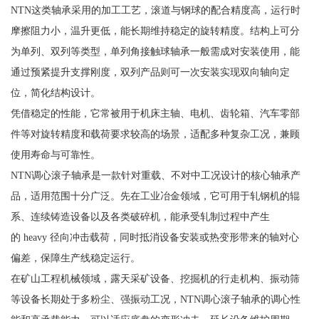
NTN这类轴承采用的加工工艺，滚道与钢球的配合精度高，运行时
摩擦阻力小，温升更低，能长期维持稳定的旋转精度。结构上可分
为单列、双列等类型，单列角接触球轴承一般需成对安装使用，能
通过预紧提升支撑刚度，双列产品则可一次安装实现双向轴向定
位，简化结构设计。
凭借稳定的性能，它常被用于机床主轴、电机、齿轮箱、汽车零部
件等对旋转精度和载荷要求较高的场景，适配多种复杂工况，兼顾
使用寿命与可靠性。
NTN调心滚子轴承是一款针对重载、不对中工况设计的核心轴承产
品，适用范围十分广泛。先在工业冶金领域，它可用于轧钢机的辊
系、连续铸造设备以及各类破碎机，能承受轧制过程中产生
的 heavy 径向冲击载荷，同时抵消设备安装或热变形带来的轴对心
偏差，保障生产线稳定运行。
在矿山工程机械领域，露天采矿设备、挖掘机的行走机构、振动筛
等设备长期处于多粉尘、强振动工况，NTN调心滚子轴承的调心性