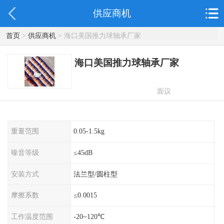
供应商机
首页
>
供应商机
> 海口美国推力球轴承厂家
海口美国推力球轴承厂家
面议
重量范围
0.05-1.5kg
噪音等级
≤45dB
安装方式
法兰型/圆柱型
摩擦系数
≤0.0015
工作温度范围
-20~120℃