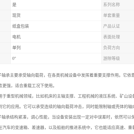
是
系列名称
现货
单套重量
纸盒包装
产品认证
电机
表面处理
单列
负荷方向
0°
游隙等级
滚子轴承主要承受轴向载荷，在各类机械设备中发挥着重要支撑作用。它依
性更强，适合重载工况下使用。
用于重型机械领域，比如机床的主轴支撑、工程机械的液压系统、矿山设
到它的应用。它可以承受连续的轴向载荷冲击，同时能限制轴或壳体的轴
滚子轴承结构紧凑，调心性能，当设备安装出现一定对中误差时，依然可以
在汽车的变速箱、差速器，以及船舶的推进系统中，它也能适应高速、重