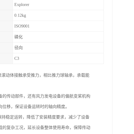
Explorer
0.12kg
ISO9001
磷化
径向
C3
靠滚动体接触承受推力，相比推力球轴承，承载能
备的传动部件，还有风力发电设备的偏航变桨机构
向位移，保证设备运转时的轴向精度。
保持稳定运转，降低了安装精度要求，减少了设备
载的复杂工况，延长设备整体使用寿命，保障传动