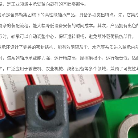
稳，是工业领域中承受轴向载荷的基础零部件。
面轴承是舍弗勒集团旗下的高性能轴承产品，具备多项突出特点。先，它集
复杂的装配流程，能大幅降低设备安装的时间成本。其次，产品拥有出色
形时，轴承可以自动调整中心，保证运转顺畅，避免额外载荷损伤部件。
面轴承还设计了完善的密封结构，能有效阻隔灰尘、水汽等杂质进入轴承内
时，该系列轴承承载能力强，运行精度高，摩擦磨损小，运行噪音低，适
护，广泛应用于输送机、农业机械、纺织设备等多个领域，兼顾了可靠性