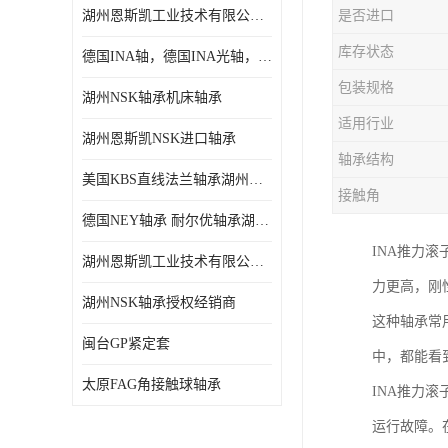
湖州恩斯凯工业技术有限公司 湖州NSK轴承
是否进口
日本NSK进口轴承
库存状态
德国INA轴，德国INA光轴，德国依纳光轴
德国INA进口轴承
包装规格
湖州NSK轴承机床轴承
日本NTN进口轴承
适用行业
湖州恩斯凯NSK进口轴承
闽台上银HIWIN滑块导轨
轴承结构
美国KBS直线法兰轴承湖州KBS轴承
不锈钢轴承
接触角
德国NEY轴承 耐尔优轴承湖州代理商
进口轴承
INA推力
湖州恩斯凯工业技术有限公司NSK轴承*经销商
美国KBS直线轴承
力更高，刚
湖州NSK轴承授权经销商
这种轴承常
日本THK
闽台GP紧定套
中，都能看
自润滑铜套无油轴承
太原FAG角接触球轴承
INA推力
C&U人本轴承
运行故障。