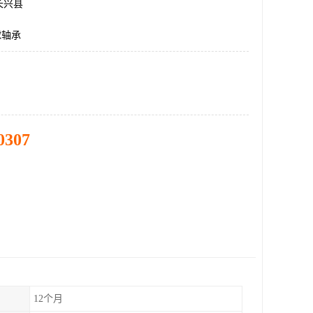
长兴县
球轴承
0307
12个月