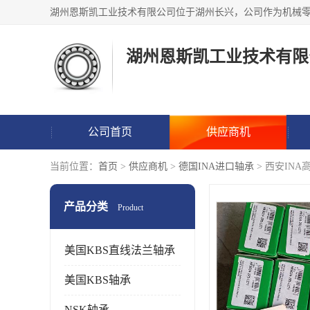
湖州恩斯凯工业技术有限
公司首页
供应商机
当前位置：
首页
>
供应商机
>
德国INA进口轴承
> 西安IN
产品分类
Product
美国KBS直线法兰轴承
美国KBS轴承
NSK轴承