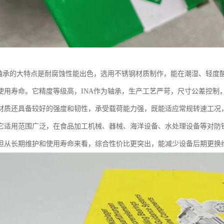
钢轴承的大特点是耐腐蚀性能出色，选用不锈钢材质制作，能在潮湿、轻度
使用寿命。它精度等级高，INA作为轴承，生产工艺严苛，尺寸公差控制
材质还具备较好的强度和韧性，承受载荷能力强，既能适应常规转速工况
它适用范围广泛，在食品加工机械、器械、海洋设备、水处理设备等对防
但从长期维护和使用寿命来看，综合性价比更突出，能减少设备后期更换