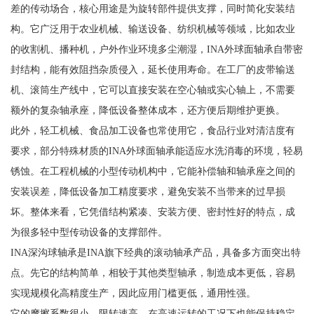
差的传动场合，核心用途是为旋转部件提供支撑，同时简化安装结
构。它广泛用于农业机械、输送设备、纺织机械等领域，比如农业
的收割机、播种机，户外作业环境多尘潮湿，INA外球面轴承自带密
封结构，能有效阻挡杂质侵入，延长使用寿命。在工厂的皮带输送
机、滚筒生产线中，它可以直接安装在空心轴或实心轴上，不需要
额外的复杂轴承座，降低设备整体成本，还方便后期维护更换。
此外，轻工机械、食品加工设备也常使用它，食品行业对清洁度有
要求，部分特殊材质的INA外球面轴承能适应水洗消毒的环境，轻易
锈蚀。在工程机械的小型传动机构中，它能补偿轴和轴承座之间的
安装误差，降低设备加工精度要求，避免安装不当带来的过早损
坏。整体来看，它凭借结构紧凑、安装方便、密封性好的特点，成
为很多轻中型传动设备的支撑部件。
INA深沟球轴承是INA旗下经典的滚动轴承产品，具备多方面突出特
点。先它的结构简单，相较于其他类型轴承，制造成本更低，容易
实现规模化高精度生产，因此应用门槛更低，通用性强。
它的摩擦系数很小，限转速高，在高速运转的工况下也能保持稳定