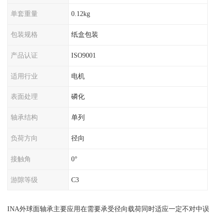
单套重量
0.12kg
包装规格
纸盒包装
产品认证
ISO9001
适用行业
电机
表面处理
磷化
轴承结构
单列
负荷方向
径向
接触角
0°
游隙等级
C3
INA外球面轴承主要应用在需要承受径向载荷同时适应一定不对中误