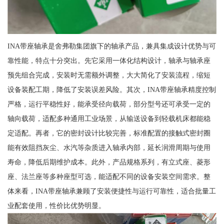
INA带座轴承是舍弗勒集团旗下的轴承产品，兼具集成设计优势与可
靠性能，特点十分突出。先它采用一体化结构设计，轴承与轴承座
预先组合完成，安装时无需额外调整，大大简化了安装流程，缩短
设备装配工期，降低了安装误差风险。其次，INA带座轴承精度控制
严格，运行平稳性好，能承受径向载荷，部分型号还可承受一定的
轴向载荷，适配多种通用工业场景，从输送设备到轻载机床都能稳
定适配。再者，它的密封设计比较完善，标准配置的接触式密封圈
能有效阻挡灰尘、水汽等杂质进入轴承内部，延长润滑周期与使用
寿命，降低后期维护成本。此外，产品规格系列，有立式座、菱形
座、法兰座等多种座型可选，能适配不同的设备安装空间需求。整
体来看，INA带座轴承兼顾了安装便捷性与运行可靠性，适合批量工
业配套使用，性价比优势明显。