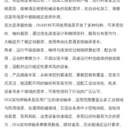
点。先是精度表现出色，产品加工误差控制严格，运行时重复定位
精度高，能够满足精密机械设备的装配需求，在自动化加工、测量
仪器等场景中都能稳定发挥作用。
其次是承载性能，INA针对不同使用场景开发了多种结构，可承受径
向、轴向载荷，通过优化滚道设计和钢球排列，载荷分布更均匀，
大幅提升了额定动载荷，使用寿命比普通直线轴承更长。
再者，运行平稳低噪音，钢球与滚道经过精细研磨处理，配合润
滑，运动时摩擦力小，不易出现卡顿，高速运行时也能保持较低噪
音，适配对运行稳定性要求高的设备。
后，产品规格丰富，从标准型到紧凑型、重载型都有覆盖，安装方
式灵活，能适配不同的轴径和安装空间，适配工业自动化、机床、
设备等多个领域的需求，可靠性得到了行业的广泛认可。
INA深沟球轴承是应用广泛的滚动轴承，适用范围覆盖众多工业领域
与民用场景。在通用机械领域，它适合各类中小型电动机、齿轮传
动装置、泵和风机，这类设备转速稳定、承受以径向载荷为主的受
力，INA深沟球轴承摩擦系数低，限转速高，完全能满足运行要求。