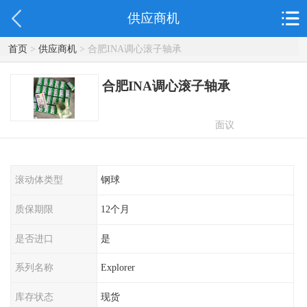
供应商机
首页
>
供应商机
> 合肥INA调心滚子轴承
合肥INA调心滚子轴承
面议
滚动体类型
钢球
质保期限
12个月
是否进口
是
系列名称
Explorer
库存状态
现货