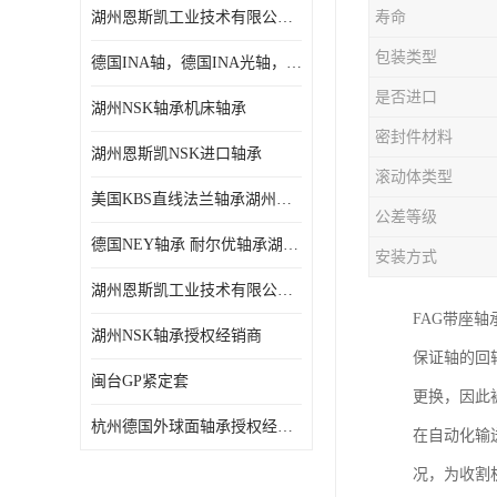
湖州恩斯凯工业技术有限公司 湖州NSK轴承
寿命
日本NSK进口轴承
包装类型
德国INA轴，德国INA光轴，德国依纳光轴
德国INA进口轴承
是否进口
湖州NSK轴承机床轴承
日本NTN进口轴承
密封件材料
湖州恩斯凯NSK进口轴承
闽台上银HIWIN滑块导轨
滚动体类型
美国KBS直线法兰轴承湖州KBS轴承
不锈钢轴承
公差等级
德国NEY轴承 耐尔优轴承湖州代理商
安装方式
进口轴承
湖州恩斯凯工业技术有限公司NSK轴承*经销商
美国KBS直线轴承
FAG带座
湖州NSK轴承授权经销商
保证轴的回
日本THK
闽台GP紧定套
更换，因此
自润滑铜套无油轴承
杭州德国外球面轴承授权经销商
在自动化输
C&U人本轴承
况，为收割