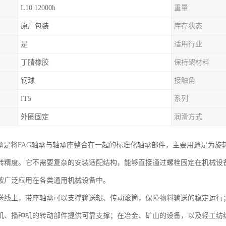
L10 12000h
重量
原厂包装
库存状态
是
适用行业
丁腈橡胶
保持架材料
钢球
接触角
IT5
系列
外圈固定
润滑方式
轴承是将FAG轴承与轴承座整合在一起的标准化轴承部件，主要用途是为
转精度。它不需要复杂的安装适配结构，能够直接通过螺栓固定在机械设
被广泛应用在各类通用机械设备中。
送线上，带座轴承可以支撑输送辊、传动滚筒，保障物料输送的稳定运行
机、播种机的转动部件提供可靠支撑；在冶金、矿山的设备，以及轻工纺织