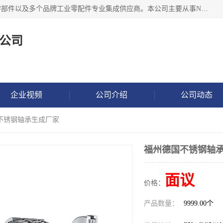
湖州恩斯凯工业技术有限公司位于湖州长兴，公司作为机械零部件以及多个品牌工业零配件专业集成供应商。本公司主要从事NSK进口轴承、SKF进口轴承、FAG进口轴承、NTN进口轴承、国产轴承：ZWZ、HRB、C&U轴承外球面轴承、导轨、丝杠、滑块、 润滑油、工业皮带及其他工业零部件的销售.
公司
企业视频
公司介绍
公司动态
国不锈钢轴承生成厂家
福州德国不锈钢轴
面议
价格：
产品数量：
9999.00个