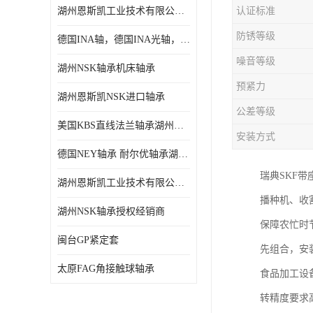
湖州恩斯凯工业技术有限公司 湖州NSK轴承
认证标准
日本NSK进口轴承
防锈等级
德国INA轴，德国INA光轴，德国依纳光轴
德国INA进口轴承
噪音等级
湖州NSK轴承机床轴承
日本NTN进口轴承
预紧力
湖州恩斯凯NSK进口轴承
闽台上银HIWIN滑块导轨
公差等级
美国KBS直线法兰轴承湖州KBS轴承
不锈钢轴承
安装方式
德国NEY轴承 耐尔优轴承湖州代理商
进口轴承
瑞典SKF
湖州恩斯凯工业技术有限公司NSK轴承*经销商
美国KBS直线轴承
播种机、收
湖州NSK轴承授权经销商
保障农忙时
日本THK
闽台GP紧定套
先组合，安
自润滑铜套无油轴承
太原FAG角接触球轴承
食品加工设
C&U人本轴承
转精度要求