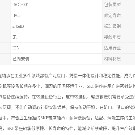
ISO 9001
包装类型
IP65
额定寿命
≤45dB
振动级别
无
接触角度
IT5
适用行业
径向安装
材料材质
带座轴承在工业多个领域都有广泛应用，凭借一体化设计和稳定性能，成为
割机等设备长期在多尘、潮湿的田间环境作业，SKF带座轴承自带密封结
节设备连续运转。在输送设备行业，皮带输送机、辊道输送机需要承受连续
装便捷，还能自动调心补偿安装误差，保持传动平稳，在矿山、港口的物
备中，符合卫生标准的SKF带座轴承，耐清洗腐蚀，适配、清洗工序的工
高，SKF带座轴承低摩擦、长寿命的特性，能减少断纱故障，提升生产效