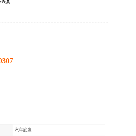
长兴县
0307
汽车底盘