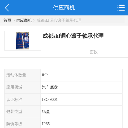
供应商机
首页
>
供应商机
> 成都skf调心滚子轴承代理
成都skf调心滚子轴承代理
面议
滚动体数量
8个
应用领域
汽车底盘
认证标准
ISO 9001
包装类型
纸盒
防锈等级
IP65