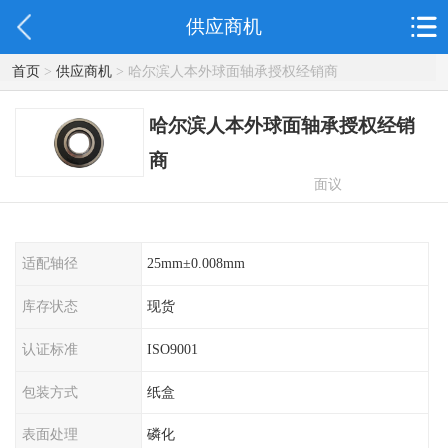
供应商机
首页
>
供应商机
> 哈尔滨人本外球面轴承授权经销商
哈尔滨人本外球面轴承授权经销
商
面议
适配轴径
25mm±0.008mm
库存状态
现货
认证标准
ISO9001
包装方式
纸盒
表面处理
磷化