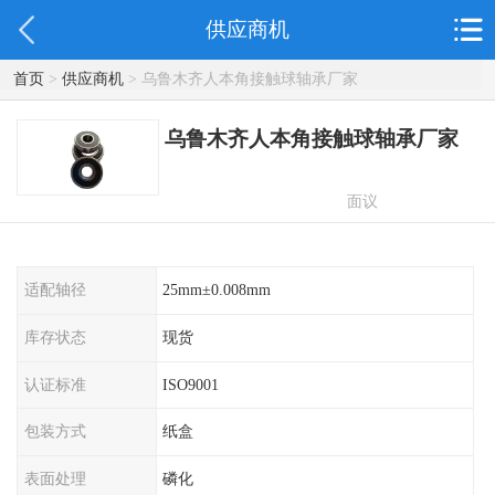
供应商机
首页
>
供应商机
> 乌鲁木齐人本角接触球轴承厂家
乌鲁木齐人本角接触球轴承厂家
面议
适配轴径
25mm±0.008mm
库存状态
现货
认证标准
ISO9001
包装方式
纸盒
表面处理
磷化