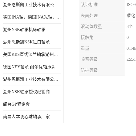
湖州恩斯凯工业技术有限公司 湖州NSK轴承
认证标准
ISO9
日本NSK进口轴承
表面处理
磷化
德国INA轴，德国INA光轴，德国依纳光轴
德国INA进口轴承
滚动体数量
8个
湖州NSK轴承机床轴承
日本NTN进口轴承
接触角
0°
湖州恩斯凯NSK进口轴承
闽台上银HIWIN滑块导轨
重量
0.14
美国KBS直线法兰轴承湖州KBS轴承
不锈钢轴承
噪音等级
≤55d
德国NEY轴承 耐尔优轴承湖州代理商
防护等级
进口轴承
湖州恩斯凯工业技术有限公司NSK轴承*经销商
美国KBS直线轴承
湖州NSK轴承授权经销商
日本THK
闽台GP紧定套
自润滑铜套无油轴承
南昌人本调心球轴承厂家
C&U人本轴承