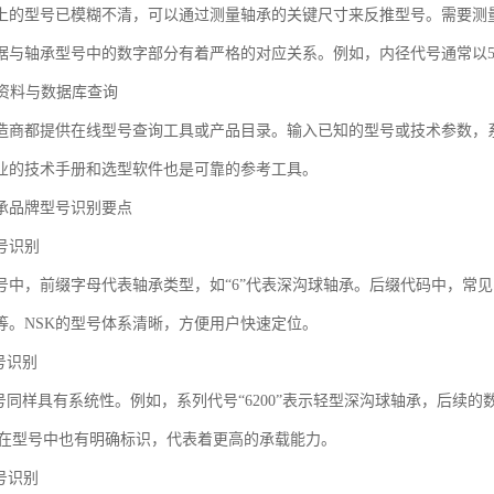
上的型号已模糊不清，可以通过测量轴承的关键尺寸来反推型号。需要测
据与轴承型号中的数字部分有着严格的对应关系。例如，内径代号通常以5
业资料与数据库查询
造商都提供在线型号查询工具或产品目录。输入已知的型号或技术参数，
业的技术手册和选型软件也是可靠的参考工具。
承品牌型号识别要点
号识别
号中，前缀字母代表轴承类型，如“6”代表深沟球轴承。后缀代码中，常见的
等。NSK的型号体系清晰，方便用户快速定位。
号识别
号同样具有系统性。例如，系列代号“6200”表示轻型深沟球轴承，后续的
样）在型号中也有明确标识，代表着更高的承载能力。
号识别