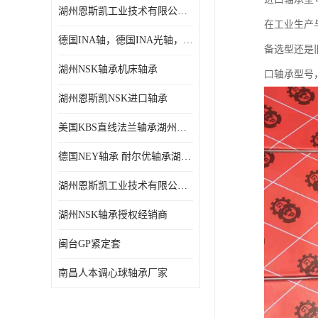
湖州恩斯凯工业技术有限公司 湖州NSK轴承
日本NSK进口轴承
在工业生产
德国INA轴，德国INA光轴，德国依纳光轴
德国INA进口轴承
备选型还是
湖州NSK轴承机床轴承
口轴承型号
日本NTN进口轴承
湖州恩斯凯NSK进口轴承
闽台上银HIWIN滑块导轨
美国KBS直线法兰轴承湖州KBS轴承
不锈钢轴承
德国NEY轴承 耐尔优轴承湖州代理商
进口轴承
湖州恩斯凯工业技术有限公司NSK轴承*经销商
美国KBS直线轴承
湖州NSK轴承授权经销商
日本THK
闽台GP紧定套
自润滑铜套无油轴承
南昌人本调心球轴承厂家
C&U人本轴承