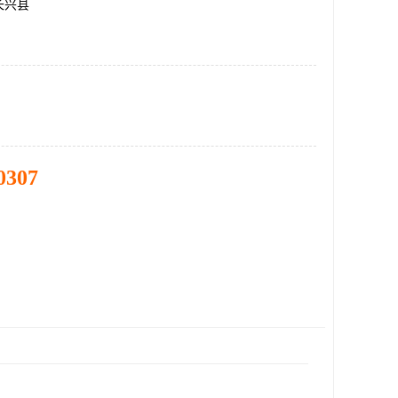
长兴县
0307