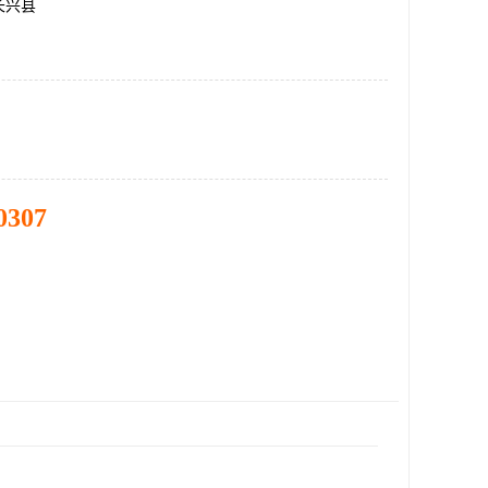
长兴县
0307