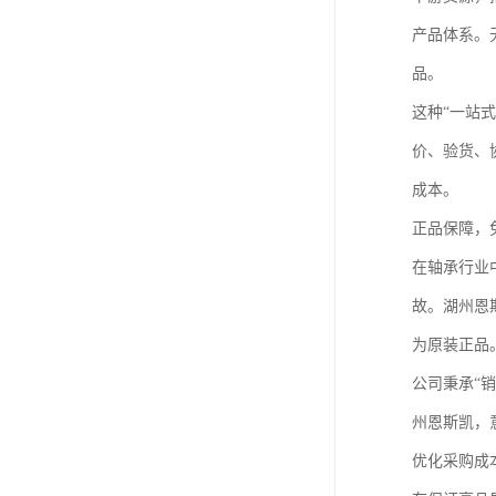
产品体系。
品。
这种“一站
价、验货、
成本。
正品保障，
在轴承行业
故。湖州恩
为原装正品
公司秉承“
州恩斯凯，
优化采购成