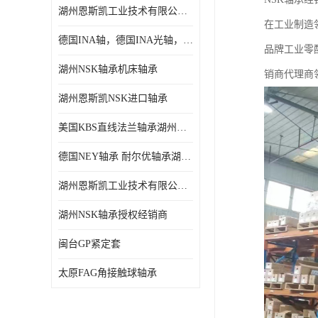
湖州恩斯凯工业技术有限公司 湖州NSK轴承
日本NSK进口轴承
在工业制造
德国INA轴，德国INA光轴，德国依纳光轴
德国INA进口轴承
品牌工业零
湖州NSK轴承机床轴承
销商代理商
日本NTN进口轴承
湖州恩斯凯NSK进口轴承
闽台上银HIWIN滑块导轨
美国KBS直线法兰轴承湖州KBS轴承
不锈钢轴承
德国NEY轴承 耐尔优轴承湖州代理商
进口轴承
湖州恩斯凯工业技术有限公司NSK轴承*经销商
美国KBS直线轴承
湖州NSK轴承授权经销商
日本THK
闽台GP紧定套
自润滑铜套无油轴承
太原FAG角接触球轴承
C&U人本轴承