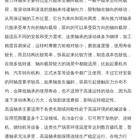
推力球轴承主要特点是只能承受轴向载荷，一般不能承受径向载
荷，靠滚动体和滚道的接触来传递轴向力，限制轴在轴向的移动，
从而保证轴的工作位置。它分为单向和双向两类，单向推力球轴承
只能承受单方向的轴向载荷，双向的可以承受双方向的轴向载荷，
能适应不同的安装和受力需求。这类轴承的滚动体多为钢球，加工
精度容易保证，运转时摩擦力矩相对较小，磨损速度慢，使用寿命
较长，而且结构比较简单，拆装起来比较方便，制造成本也较低，
在很多低转速、轴向载荷较大的场景中都能适用，比如起重机吊
钩、汽车转向机构、立式水泵等设备中都广泛使用。不过它对安装
的同轴度要求较高，如果轴发生偏斜，容易引起接触应力分布不
均，会降低轴承的使用寿命，也不适用于高速运转的场合，因为高
速下滚动体离心力大，会加剧滚道磨损，影响运转稳定性。
高温轴承主要适用于各类长期或间歇性处于高温环境的机械设备，
应用范围覆盖多个工业领域。在冶金行业，它可用于加热炉、连铸
机、烧结机等设备，这类生产场景环境温度常达到数百摄氏度，普
通轴承无法承受，高温轴承能保障连续生产稳定运行。在电力行