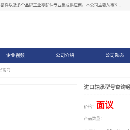
湖州恩斯凯工业技术有限公司位于湖州长兴，公司作为机械零部件以及多个品牌工业零配件专业集成供应商。本公司主要从事NSK进口轴承、SKF进口轴承、FAG进口轴承、NTN进口轴承、国产轴承：ZWZ、HRB、C&U轴承外球面轴承、导轨、丝杠、滑块、 润滑油、工业皮带及其他工业零部件的销售.
企业视频
公司介绍
公司动态
经销商
进口轴承型号查询
面议
价格：
产品数量：