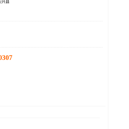
长兴县
0307