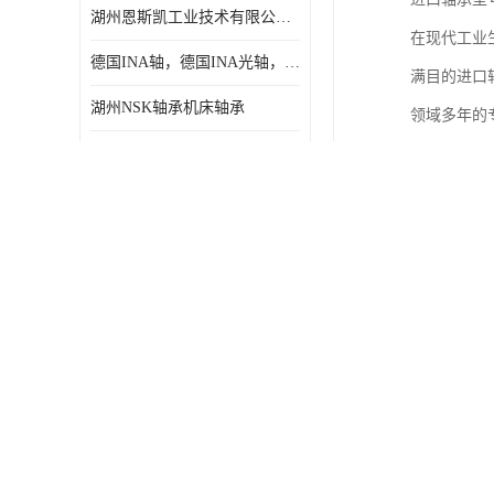
湖州恩斯凯工业技术有限公司 湖州NSK轴承
日本NSK进口轴承
在现代工业
德国INA轴，德国INA光轴，德国依纳光轴
德国INA进口轴承
满目的进口
湖州NSK轴承机床轴承
领域多年的
日本NTN进口轴承
湖州恩斯凯NSK进口轴承
方案。
闽台上银HIWIN滑块导轨
美国KBS直线法兰轴承湖州KBS轴承
不锈钢轴承
德国NEY轴承 耐尔优轴承湖州代理商
进口轴承
湖州恩斯凯工业技术有限公司NSK轴承*经销商
美国KBS直线轴承
湖州NSK轴承授权经销商
日本THK
闽台GP紧定套
自润滑铜套无油轴承
太原FAG角接触球轴承
C&U人本轴承