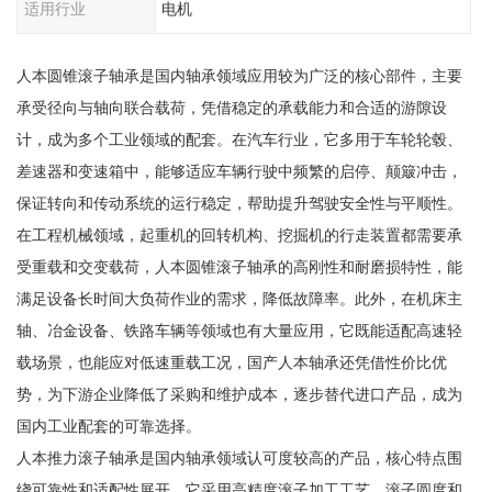
适用行业
电机
人本圆锥滚子轴承是国内轴承领域应用较为广泛的核心部件，主要
承受径向与轴向联合载荷，凭借稳定的承载能力和合适的游隙设
计，成为多个工业领域的配套。在汽车行业，它多用于车轮轮毂、
差速器和变速箱中，能够适应车辆行驶中频繁的启停、颠簸冲击，
保证转向和传动系统的运行稳定，帮助提升驾驶安全性与平顺性。
在工程机械领域，起重机的回转机构、挖掘机的行走装置都需要承
受重载和交变载荷，人本圆锥滚子轴承的高刚性和耐磨损特性，能
满足设备长时间大负荷作业的需求，降低故障率。此外，在机床主
轴、冶金设备、铁路车辆等领域也有大量应用，它既能适配高速轻
载场景，也能应对低速重载工况，国产人本轴承还凭借性价比优
势，为下游企业降低了采购和维护成本，逐步替代进口产品，成为
国内工业配套的可靠选择。
人本推力滚子轴承是国内轴承领域认可度较高的产品，核心特点围
绕可靠性和适配性展开。它采用高精度滚子加工工艺，滚子圆度和