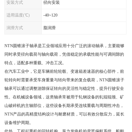
安装方式
径向安装
适用温度(℃)
-40~120
润滑方式
脂润滑
NTN圆锥滚子轴承是工业领域应用十分广泛的滚动轴承，主要能够
同时承受径向载荷与轴向载荷，凭借稳定的承载性能与可调间隙的
特点，适配多种重载、冲击工况。
在汽车工业中，它是车辆前轮轮毂、变速箱差速器的核心部件，前
轮转向时需要承受车身重量与转向带来的复合载荷，NTN圆锥滚子
轴承可以通过调整游隙保证转向的灵活性与稳定性，提升行驶安全
性。在机械设备领域，这类轴承常被用于轧钢设备的轧辊辊颈、矿
山破碎机的主轴部位，这些设备长期承受连续重载与周期性冲击，
NTN产品的高精度结构设计与耐磨材质，可以有效分散应力，延长
设备维护周期。
此外，工程起重机的回转机构、风力发电机的变桨偏航系统、船舶