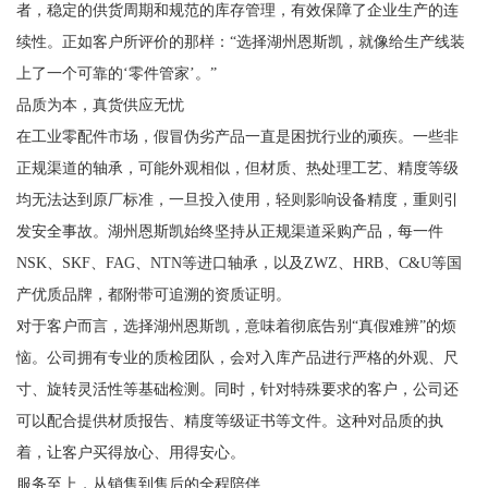
者，稳定的供货周期和规范的库存管理，有效保障了企业生产的连
续性。正如客户所评价的那样：“选择湖州恩斯凯，就像给生产线装
上了一个可靠的‘零件管家’。”
品质为本，真货供应无忧
在工业零配件市场，假冒伪劣产品一直是困扰行业的顽疾。一些非
正规渠道的轴承，可能外观相似，但材质、热处理工艺、精度等级
均无法达到原厂标准，一旦投入使用，轻则影响设备精度，重则引
发安全事故。湖州恩斯凯始终坚持从正规渠道采购产品，每一件
NSK、SKF、FAG、NTN等进口轴承，以及ZWZ、HRB、C&U等国
产优质品牌，都附带可追溯的资质证明。
对于客户而言，选择湖州恩斯凯，意味着彻底告别“真假难辨”的烦
恼。公司拥有专业的质检团队，会对入库产品进行严格的外观、尺
寸、旋转灵活性等基础检测。同时，针对特殊要求的客户，公司还
可以配合提供材质报告、精度等级证书等文件。这种对品质的执
着，让客户买得放心、用得安心。
服务至上，从销售到售后的全程陪伴