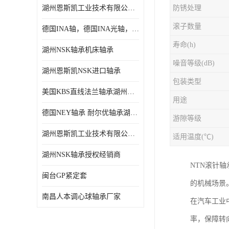
湖州恩斯凯工业技术有限公司 湖州NSK轴承
防锈处理
日本NSK进口轴承
滚子数量
德国INA轴，德国INA光轴，德国依纳光轴
德国INA进口轴承
寿命(h)
湖州NSK轴承机床轴承
日本NTN进口轴承
噪音等级(dB)
湖州恩斯凯NSK进口轴承
闽台上银HIWIN滑块导轨
包装类型
美国KBS直线法兰轴承湖州KBS轴承
不锈钢轴承
用途
德国NEY轴承 耐尔优轴承湖州代理商
游隙等级
进口轴承
湖州恩斯凯工业技术有限公司NSK轴承*经销商
适用温度(℃)
美国KBS直线轴承
湖州NSK轴承授权经销商
NTN滚针
日本THK
闽台GP紧定套
的机械场景
自润滑铜套无油轴承
南昌人本调心球轴承厂家
在汽车工业
C&U人本轴承
率，保障转