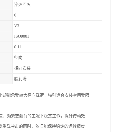
淬火回火
0
V3
ISO9001
0.11
径向
径向安装
脂润滑
小却能承受较大径向载荷，特别适合安装空间受限
速、频繁变载荷的工况下稳定工作，提升传动效
受重载冲击的同时，依旧能保持稳定的运转精度，