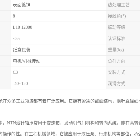
表面镀锌
热处理工艺
8
接触角(°)
L10 12000
振动等级
≤55
认证标准
纸盒包装
重量(kg)
电机/机械传动
负荷方向
C3
安装方式
-40~120
润滑方式
轴承在众多工业领域都有着广泛应用。它拥有紧凑的截面结构，滚针直径细
。
中，NTN滚针轴承常用于变速箱、发动机气门机构和转向系统，能在高转
向操作的性。在工程机械领域，它被应用于液压泵、行走机构等部位，承