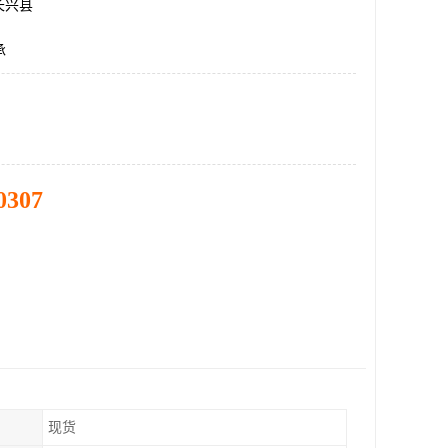
长兴县
承
0307
现货