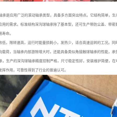
球轴承是应用广泛的滚动轴承类型，具备多方面突出特点。它结构简单，生
应用的需求。标准结构深沟球轴承除了基本型，还可生产带防尘盖、带密
用寿命。
数低，限转速高，运行时能量损耗小，发热少，适合高速运转的工况。同
向载荷，当轴承内部游隙增大时，还能具备类似角接触球轴承的性能，承
轴承，生产的深沟球轴承精度控制严格，尺寸稳定性好，安装维护简便，在
发挥作用，可靠性得到了行业的普遍认可。