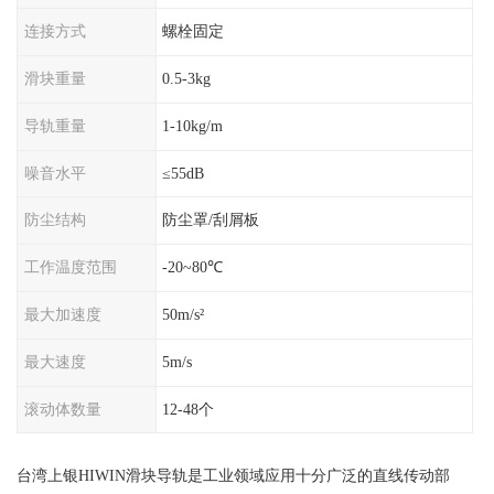
连接方式
螺栓固定
滑块重量
0.5-3kg
导轨重量
1-10kg/m
噪音水平
≤55dB
防尘结构
防尘罩/刮屑板
工作温度范围
-20~80℃
最大加速度
50m/s²
最大速度
5m/s
滚动体数量
12-48个
台湾上银HIWIN滑块导轨是工业领域应用十分广泛的直线传动部