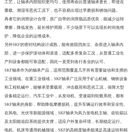
工艺，让轴承内部组织更均匀，使用寿命比普通轴承更长，即使在
重载、潮湿等恶劣工况下，也不容易出现过早磨损和锈蚀问题。
再者它的润滑设计合理，原厂自带的润滑脂品质优良，能减少运转
摩擦，降低发热，延长维护周期，不少场景下可以实现长时间免维
护，降低企业的运维成本。
另外SKF的密封结构设计成熟，能有效阻挡灰尘、杂质进入轴承内
部，进一步保护滚动体和滚道，适配多类复杂工况，从普通工业生
产到设备都能可靠适配，因此一直受到各行各业的认可。
SKF轴承作为的轴承产品，适用范围覆盖几乎所有需要旋动和支撑的
工业领域。在重工业领域，SKF轴承广泛应用于矿山机械、钢铁设备
和工程机械中，能够承受重载荷、冲击载荷和恶劣工况，保障大型
设备稳定运行。汽车工业中，从发动机、变速箱到轮毂系统，都有
SKF轴承的身影，帮助降低摩擦损耗，提升车辆运行效率和安全性。
在风电、光伏等新能源领域，SKF轴承为风力发电机主轴、齿轮箱以
及太阳能追踪系统提供支撑，适应户外复杂环境，长期稳定运行。
电机、机床等通用机械领域，SKF的高精度轴承能满足高速运转和精