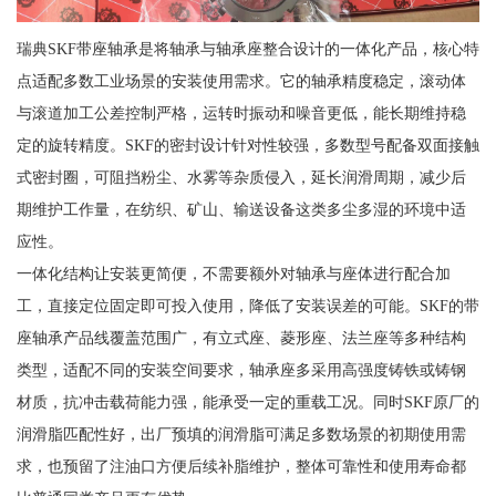
瑞典SKF带座轴承是将轴承与轴承座整合设计的一体化产品，核心特
点适配多数工业场景的安装使用需求。它的轴承精度稳定，滚动体
与滚道加工公差控制严格，运转时振动和噪音更低，能长期维持稳
定的旋转精度。SKF的密封设计针对性较强，多数型号配备双面接触
式密封圈，可阻挡粉尘、水雾等杂质侵入，延长润滑周期，减少后
期维护工作量，在纺织、矿山、输送设备这类多尘多湿的环境中适
应性。
一体化结构让安装更简便，不需要额外对轴承与座体进行配合加
工，直接定位固定即可投入使用，降低了安装误差的可能。SKF的带
座轴承产品线覆盖范围广，有立式座、菱形座、法兰座等多种结构
类型，适配不同的安装空间要求，轴承座多采用高强度铸铁或铸钢
材质，抗冲击载荷能力强，能承受一定的重载工况。同时SKF原厂的
润滑脂匹配性好，出厂预填的润滑脂可满足多数场景的初期使用需
求，也预留了注油口方便后续补脂维护，整体可靠性和使用寿命都