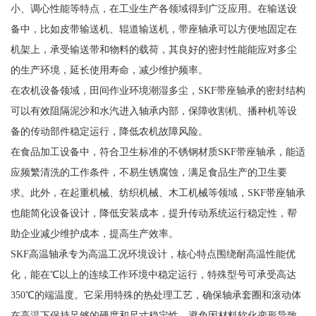
小、调心性能等特点，在工业生产各领域得到广泛应用。在输送设
备中，比如皮带输送机、辊道输送机，带座轴承可以方便地固定在
机架上，承受输送带和物料的载荷，其良好的密封性能能应对多尘
的生产环境，延长使用寿命，减少维护频率。
在农机设备领域，田间作业环境潮湿多尘，SKF带座轴承的密封结构
可以有效阻隔泥沙和水汽进入轴承内部，保障收割机、播种机等设
备的传动部件稳定运行，降低农机故障风险。
在食品加工设备中，符合卫生标准的不锈钢材质SKF带座轴承，能适
应频繁清洗的工作条件，不易生锈腐蚀，满足食品生产的卫生要
求。此外，在起重机械、纺织机械、木工机械等领域，SKF带座轴承
也能简化设备设计，降低安装成本，提升传动系统运行稳定性，帮
助企业减少维护成本，提高生产效率。
SKF高温轴承专为高温工况环境设计，核心特点围绕耐高温性能优
化，能在℃以上的连续工作环境中稳定运行，特殊型号可承受高达
350℃的端温度。它采用特殊的热处理工艺，确保轴承套圈和滚动体
在高温下保持足够的硬度和尺寸稳定性，避免因材料软化变形导致