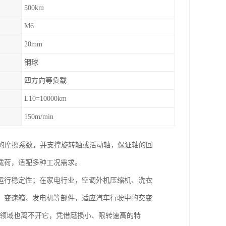
500km
M6
20mm
钢球
四方向等负载
L10=10000km
150m/min
的摩擦系数，并支撑旋转轴或活动轴，保证轴的回
载荷，适配多种工况需求。
运行稳定性；在家电行业，空调外机压缩机、洗衣
、变速箱、发电机等部件，适应汽车行驶中的交变
器等领域也离不开它，凭借磨损小、限转速高的特