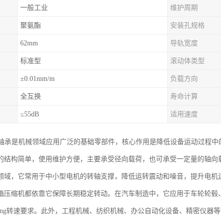
一般工业
维护周期
聚氨酯
安装孔规格
62mm
导轨宽度
标准型
滚动体类型
±0.01mm/m
负载方向
全互换
寿命计算
≤55dB
适用速度
球轴承是机械领域应用广泛的基础零部件，核心作用是降低设备运动过程中
的结构简单，使用维护方便，主要承受径向载荷，也可承受一定量的轴向
领域，它常用于中小型电机的转轴支撑，降低运转震动和噪音，提升电机
箱压缩机都依靠它保障长期稳定转动。在汽车制造中，它应用于车轮轮毂
arying转速要求。此外，工程机械、纺织机械、办公自动化设备、精密仪