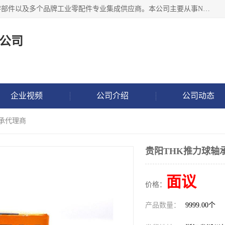
湖州恩斯凯工业技术有限公司位于湖州长兴，公司作为机械零部件以及多个品牌工业零配件专业集成供应商。本公司主要从事NSK进口轴承、SKF进口轴承、FAG进口轴承、NTN进口轴承、国产轴承：ZWZ、HRB、C&U轴承外球面轴承、导轨、丝杠、滑块、 润滑油、工业皮带及其他工业零部件的销售.
公司
企业视频
公司介绍
公司动态
轴承代理商
贵阳THK推力球轴
面议
价格：
产品数量：
9999.00个