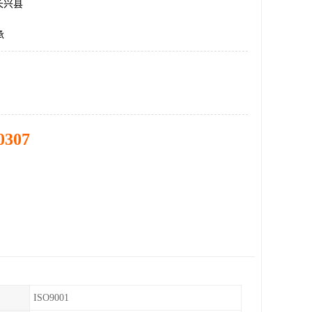
长兴县
承
0307
ISO9001