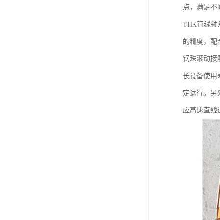
点，满足不
THK直线
的精度，配
钢珠滚动接
长设备使用
定运行。另
应高速直线