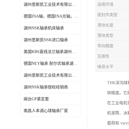
湖州恩斯凯工业技术有限公司 湖州NSK轴承
适用环境
日本NSK进口轴承
密封件类型
德国INA轴，德国INA光轴，德国依纳光轴
德国INA进口轴承
滑块长度
湖州NSK轴承机床轴承
日本NTN进口轴承
滑块类型
湖州恩斯凯NSK进口轴承
闽台上银HIWIN滑块导轨
导向精度
美国KBS直线法兰轴承湖州KBS轴承
不锈钢轴承
互换性
德国NEY轴承 耐尔优轴承湖州代理商
噪音水平
进口轴承
湖州恩斯凯工业技术有限公司NSK轴承*经销商
美国KBS直线轴承
THK深沟
湖州NSK轴承授权经销商
转精度。它
日本THK
闽台GP紧定套
在工业电机
自润滑铜套无油轴承
南昌人本调心球轴承厂家
机滚筒、冰
C&U人本轴承
载荷和 v