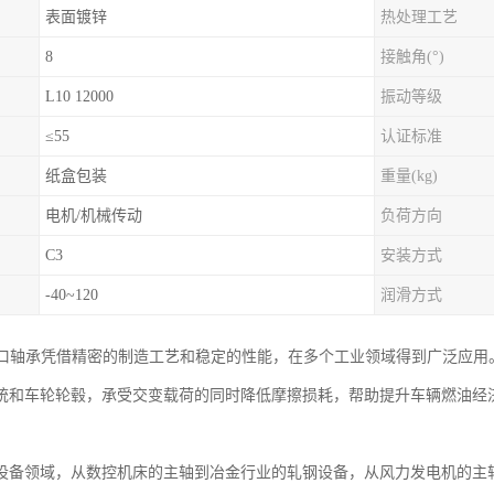
表面镀锌
热处理工艺
8
接触角(°)
L10 12000
振动等级
≤55
认证标准
纸盒包装
重量(kg)
电机/机械传动
负荷方向
C3
安装方式
-40~120
润滑方式
进口轴承凭借精密的制造工艺和稳定的性能，在多个工业领域得到广泛应用
统和车轮轮毂，承受交变载荷的同时降低摩擦损耗，帮助提升车辆燃油经
。
设备领域，从数控机床的主轴到冶金行业的轧钢设备，从风力发电机的主轴