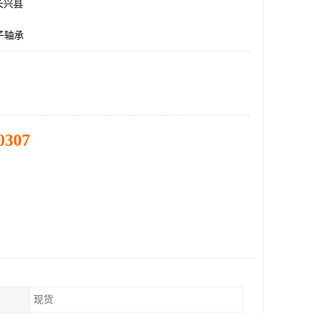
长兴县
子轴承
0307
现货