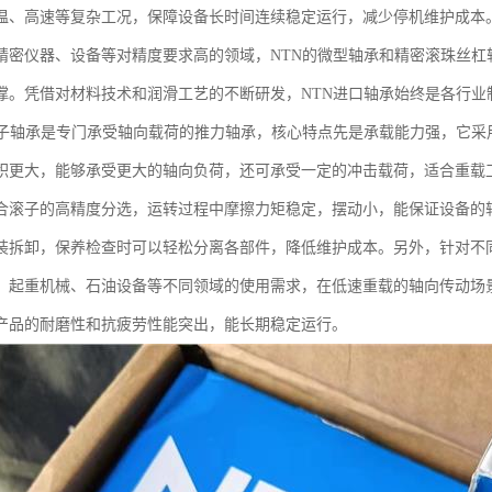
温、高速等复杂工况，保障设备长时间连续稳定运行，减少停机维护成本
精密仪器、设备等对精度要求高的领域，NTN的微型轴承和精密滚珠丝杠
撑。凭借对材料技术和润滑工艺的不断研发，NTN进口轴承始终是各行业
滚子轴承是专门承受轴向载荷的推力轴承，核心特点先是承载能力强，它采
积更大，能够承受更大的轴向负荷，还可承受一定的冲击载荷，适合重载工
合滚子的高精度分选，运转过程中摩擦力矩稳定，摆动小，能保证设备的
装拆卸，保养检查时可以轻松分离各部件，降低维护成本。另外，针对不同
、起重机械、石油设备等不同领域的使用需求，在低速重载的轴向传动场
产品的耐磨性和抗疲劳性能突出，能长期稳定运行。