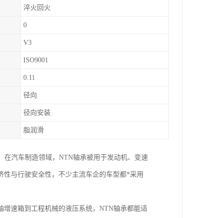
淬火回火
0
V3
ISO9001
0.11
径向
径向安装
脂润滑
。在汽车制造领域，NTN轴承被用于发动机、变速
济性与行驶安全性，不少主流车企的车型都*采用
增速箱到工程机械的液压系统，NTN轴承都能适