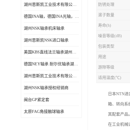
湖州恩斯凯工业技术有限公司 湖州NSK轴承
防锈处理
日本NSK进口轴承
滚子数量
德国INA轴，德国INA光轴，德国依纳光轴
德国INA进口轴承
寿命(h)
湖州NSK轴承机床轴承
日本NTN进口轴承
噪音等级(dB)
湖州恩斯凯NSK进口轴承
闽台上银HIWIN滑块导轨
包装类型
美国KBS直线法兰轴承湖州KBS轴承
不锈钢轴承
用途
德国NEY轴承 耐尔优轴承湖州代理商
游隙等级
进口轴承
湖州恩斯凯工业技术有限公司NSK轴承*经销商
适用温度(℃)
美国KBS直线轴承
湖州NSK轴承授权经销商
日本NTN
日本THK
闽台GP紧定套
箱、转向系
自润滑铜套无油轴承
太原FAG角接触球轴承
其配套产品
C&U人本轴承
在工业机械