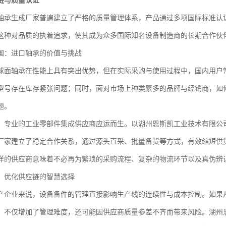
链与质量认证
轴承生成厂家普遍建立了严格的质量管理体系，产品通过多项国际标准认
这种对品质的执着追求，使其成为众多国际知名设备制造商的长期合作伙
国：进口轴承的价值与挑战
球面轴承在性能上具有突出优势，但在实际采购与使用过程中，国内用户
型号存在库存紧张问题；同时，面对市场上种类繁多的品牌与经销商，如
题。
，专业的工业零部件集成供应商应运而生。以湖州恩斯凯工业技术有限公
厂家建立了稳定合作关系，通过源头直采、批量备货等方式，有效缩短供
样的供应商意味着不必再为繁琐的采购流程、复杂的物流环节以及真伪辨
：优化供应链的智慧选择
产企业来说，设备备件的管理直接影响生产线的连续性与成本控制。如果
，不仅增加了管理难度，还可能因供应商质量参差不齐而带来风险。湖州恩