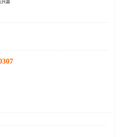
长兴县
0307