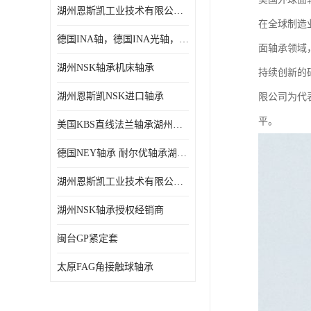
湖州恩斯凯工业技术有限公司 湖州NSK轴承
日本NSK进口轴承
在全球制造
德国INA轴，德国INA光轴，德国依纳光轴
德国INA进口轴承
面轴承领域
湖州NSK轴承机床轴承
持续创新的
日本NTN进口轴承
湖州恩斯凯NSK进口轴承
限公司为代
闽台上银HIWIN滑块导轨
平。
美国KBS直线法兰轴承湖州KBS轴承
不锈钢轴承
德国NEY轴承 耐尔优轴承湖州代理商
进口轴承
湖州恩斯凯工业技术有限公司NSK轴承*经销商
美国KBS直线轴承
湖州NSK轴承授权经销商
日本THK
闽台GP紧定套
自润滑铜套无油轴承
太原FAG角接触球轴承
C&U人本轴承