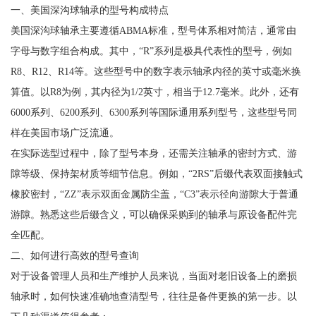
一、美国深沟球轴承的型号构成特点
美国深沟球轴承主要遵循ABMA标准，型号体系相对简洁，通常由
字母与数字组合构成。其中，“R”系列是极具代表性的型号，例如
R8、R12、R14等。这些型号中的数字表示轴承内径的英寸或毫米换
算值。以R8为例，其内径为1/2英寸，相当于12.7毫米。此外，还有
6000系列、6200系列、6300系列等国际通用系列型号，这些型号同
样在美国市场广泛流通。
在实际选型过程中，除了型号本身，还需关注轴承的密封方式、游
隙等级、保持架材质等细节信息。例如，“2RS”后缀代表双面接触式
橡胶密封，“ZZ”表示双面金属防尘盖，“C3”表示径向游隙大于普通
游隙。熟悉这些后缀含义，可以确保采购到的轴承与原设备配件完
全匹配。
二、如何进行高效的型号查询
对于设备管理人员和生产维护人员来说，当面对老旧设备上的磨损
轴承时，如何快速准确地查清型号，往往是备件更换的第一步。以