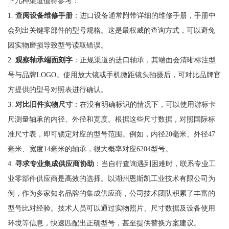
下几种渠道值得参考：
1.
查阅设备维修手册
：进口设备通常附带详细的维修手册，手册中
会列出关键零部件的型号规格。这是最权威的查询方式，可以避免
因实物磨损导致型号读取错误。
2.
观察轴承端面刻字
：正规渠道的进口轴承，其端面会清晰标注型
号与品牌LOGO。使用放大镜或手机微距镜头拍摄后，可对比品牌官
方提供的型号对照表进行确认。
3.
对比旧件实物尺寸
：在没有明确标识的情况下，可以使用游标卡
尺测量轴承的内径、外径和宽度。根据这些尺寸数据，对照国际标
准尺寸表，即可锁定对应的型号范围。例如，内径20毫米、外径47
毫米、宽度14毫米的轴承，很大概率对应6204型号。
4.
寻求专业集成供应商协助
：当自行查询遇到困难时，联系专业工
业零部件供应商是高效的选择。以湖州恩斯凯工业技术有限公司为
例，作为多家知名品牌的集成供应商，公司技术团队积累了丰富的
型号比对经验。技术人员可以通过实物照片、尺寸数据及设备使用
环境等信息，快速匹配出正确型号，甚至提供替换方案建议。