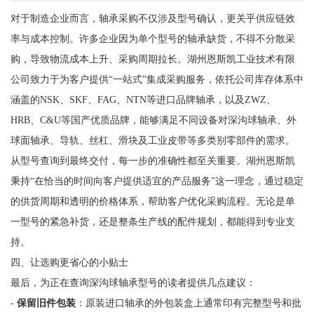
对于制造企业而言，轴承采购不仅涉及型号确认，更关乎供应链效
率与成本控制。许多企业因为单个型号的轴承缺货，不得不分散采
购，导致物流成本上升、采购周期拉长。湖州恩斯凯工业技术有限
公司致力于为客户提供“一站式”集成采购服务，依托公司库存体系中
涵盖的NSK、SKF、FAG、NTN等进口品牌轴承，以及ZWZ、
HRB、C&U等国产优质品牌，能够满足不同设备对深沟球轴承、外
球面轴承、导轨、丝杠、滑块及工业皮带等多类别零部件的需求。
从型号查询到最终交付，每一步的准确性都至关重要。湖州恩斯凯
秉持“在恰当的时间向客户提供适宜的产品服务”这一理念，通过稳定
的供货周期和透明的价格体系，帮助客户优化采购流程。无论是单
一型号的紧急补货，还是整条生产线的配件规划，都能得到专业支
持。
四、让选购更省心的小贴士
最后，为正在查询深沟球轴承型号的读者提供几点建议：
-
保留旧件包装
：原装进口轴承的外包装盒上通常印有完整型号和批