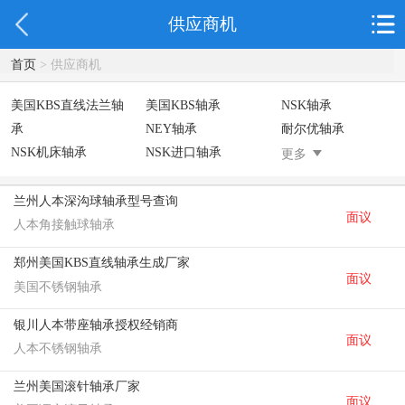
供应商机
首页
> 供应商机
美国KBS直线法兰轴
美国KBS轴承
NSK轴承
承
NEY轴承
耐尔优轴承
NSK机床轴承
NSK进口轴承
德国INA轴
更多
德国INA光轴
德国依纳光轴
GP紧定套
SKF轴承
德国FAG进口轴承
日本NSK进口轴承
兰州人本深沟球轴承型号查询
面议
德国INA进口轴承
日本NTN进口轴承
台湾上银HIWIN滑
人本角接触球轴承
块导轨
郑州美国KBS直线轴承生成厂家
不锈钢轴承
进口轴承
美国KBS直线轴承
面议
美国不锈钢轴承
日本THK
自润滑铜套无油轴
C&U人本轴承
承
银川人本带座轴承授权经销商
面议
人本不锈钢轴承
兰州美国滚针轴承厂家
面议