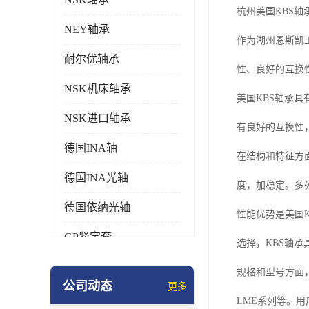
杭州美国KBS轴
NEY轴承
作为湖州恩斯凯
耐尔优轴承
性、良好的互换
NSK机床轴承
美国KBS轴承
NSK进口轴承
有良好的互换性
德国INA轴
在结构和特征方
德国INA光轴
度，加稳定。多
德国依纳光轴
性能优势是美国
GP紧定套
选择，KBS轴
SKF轴承
规格和型号方面，
公司动态
更多
德国FAG进口轴承
LME系列等。