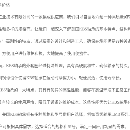
承价格
工业技术有限公司的一家集成供应商，我们引以自豪地介绍一种高质量的轴
性和多样的规格而。让我们一起深入了解美国KBS轴承的基本特点、结构
具有与高刚性的特点，通过精密的设计和制造工艺，确保轴承能满足各种设
，方便用户进行维护和换，大地提高了使用便捷性。
面，KBS轴承的外套圈经过特殊处理，具有高硬度和性，确保轴承的持久
列钢球设计使得KBS轴承在运动时摩擦力小，轻便灵活，使用寿命长。
KBS轴承的一大特点，其具有优异的高温性能，能够在高温环境下正常工
承具有较长的使用寿命，降低了设备的维护成本。这些性能优势让KBS轴
美国KBS轴承拥有多种规格和型号供用户选择，例如直线轴承LMB系列、
用户可根据具体需求，选择适合的规格和型号，满足不同应用场景的需求。