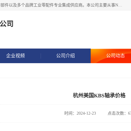
湖州恩斯凯工业技术有限公司位于湖州长兴，公司作为机械零部件以及多个品牌工业零配件专业集成供应商。本公司主要从事NSK进口轴承、SKF进口轴承、FAG进口轴承、NTN进口轴承、国产轴承：ZWZ、HRB、C&U轴承外球面轴承、导轨、丝杠、滑块、 润滑油、工业皮带及其他工业零部件的销售.
公司
企业视频
公司介绍
公司动态
杭州美国KBS轴承价格
时间：2024-12-23
点击次数：67