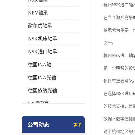
杭州NSK进口轴
NEY轴承
在当今激烈竞争
耐尔优轴承
轴承尤为重要。
NSK机床轴承
之一。
NSK进口轴承
杭州NSK进口
德国INA轴
是一个明智的投
德国INA光轴
都具有重要意义
德国依纳光轴
在选择NSK进
GP紧定套
的技术支持、售
SKF轴承
数据下载等便捷
公司动态
更多
德国FAG进口轴承
对于杭州地区的