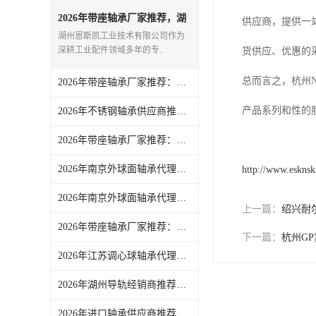
日本NSK进口轴承
2026年带座轴承厂家推荐，湖
供应商，提供一
州源头企业实力解析
湖州恩斯凯工业技术有限公司作为
德国INA进口轴承
深耕工业配件领域多年的专..
货供应、优惠的
日本NTN进口轴承
总而言之，杭州
2026年带座轴承厂家推荐：湖州恩斯凯工业技术有限公司解析
闽台上银HIWIN滑块导轨
产品系列和性的
2026年不锈钢轴承供应商推荐：湖州恩斯凯工业技术有限公司一站式工业零配件配套服务解析
不锈钢轴承
2026年带座轴承厂家推荐：湖州恩斯凯一站式工业配件整合供应
进口轴承
2026年南京外球面轴承代理商推荐：湖州恩斯凯工业技术有限公司解析
http://www.eskns
2026年南京外球面轴承代理商推荐，湖州恩斯凯工业技术有限公司品质保障
美国KBS直线轴承
上一篇：
绍兴耐
2026年带座轴承厂家推荐：聚焦湖州恩斯凯品质供应与服务优势
日本THK
下一篇：
杭州G
2026年江苏调心球轴承代理商推荐：湖州恩斯凯工业技术有限公司
自润滑铜套无油轴承
2026年湖州导轨经销商推荐：恩斯凯工业全品类线性导轨供应
C&U人本轴承
2026年进口轴承供应商推荐：湖州恩斯凯工业技术有限公司解析