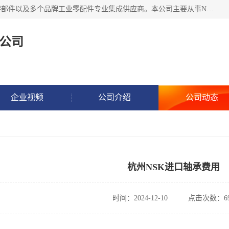
湖州恩斯凯工业技术有限公司位于湖州长兴，公司作为机械零部件以及多个品牌工业零配件专业集成供应商。本公司主要从事NSK进口轴承、SKF进口轴承、FAG进口轴承、NTN进口轴承、国产轴承：ZWZ、HRB、C&U轴承外球面轴承、导轨、丝杠、滑块、 润滑油、工业皮带及其他工业零部件的销售.
公司
企业视频
公司介绍
公司动态
杭州NSK进口轴承费用
时间：2024-12-10
点击次数：69