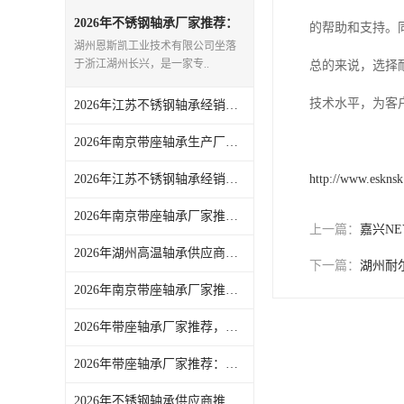
日本NSK进口轴承
2026年不锈钢轴承厂家推荐：
的帮助和支持。
江苏经销商优选品质供应解析
湖州恩斯凯工业技术有限公司坐落
德国INA进口轴承
于浙江湖州长兴，是一家专..
总的来说，选择
日本NTN进口轴承
技术水平，为客
2026年江苏不锈钢轴承经销商推荐：湖州恩斯凯工业技术有限公司
闽台上银HIWIN滑块导轨
2026年南京带座轴承生产厂家：全品类工业零配件集成供应商解析
不锈钢轴承
2026年江苏不锈钢轴承经销商服务解析：正品采购与按需适配
http://www.eskns
进口轴承
2026年南京带座轴承厂家推荐，源头供应链品质解析
上一篇：
嘉兴N
2026年湖州高温轴承供应商推荐，耐温耐磨配件厂家直供
美国KBS直线轴承
下一篇：
湖州耐
2026年南京带座轴承厂家推荐，一站式工业配件供应解析
日本THK
2026年带座轴承厂家推荐，湖州源头企业实力解析
自润滑铜套无油轴承
2026年带座轴承厂家推荐：湖州恩斯凯工业技术有限公司解析
C&U人本轴承
2026年不锈钢轴承供应商推荐：湖州恩斯凯工业技术有限公司一站式工业零配件配套服务解析