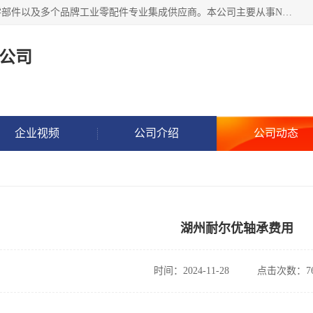
湖州恩斯凯工业技术有限公司位于湖州长兴，公司作为机械零部件以及多个品牌工业零配件专业集成供应商。本公司主要从事NSK进口轴承、SKF进口轴承、FAG进口轴承、NTN进口轴承、国产轴承：ZWZ、HRB、C&U轴承外球面轴承、导轨、丝杠、滑块、 润滑油、工业皮带及其他工业零部件的销售.
公司
企业视频
公司介绍
公司动态
湖州耐尔优轴承费用
时间：2024-11-28
点击次数：76