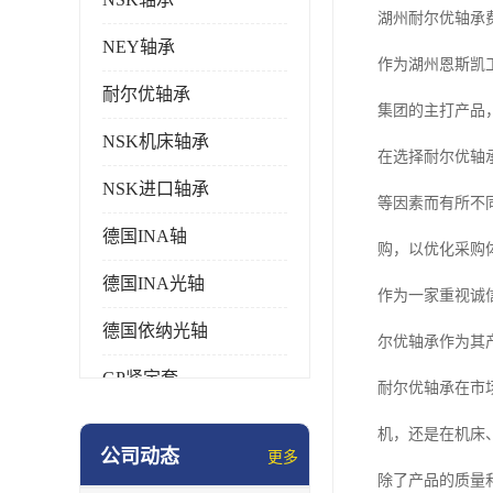
湖州耐尔优轴承
NEY轴承
作为湖州恩斯凯工
耐尔优轴承
集团的主打产品，
NSK机床轴承
在选择耐尔优轴
NSK进口轴承
等因素而有所不
德国INA轴
购，以优化采购
德国INA光轴
作为一家重视诚
德国依纳光轴
尔优轴承作为其
GP紧定套
耐尔优轴承在市
SKF轴承
机，还是在机床
公司动态
更多
德国FAG进口轴承
除了产品的质量