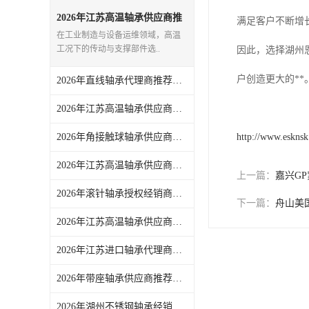
日本NSK进口轴承
2026年江苏高温轴承供应商推
满足客户不断增
荐：耐温选型与正品供应链一
在工业制造与设备运维领域，高温
站式解析
德国INA进口轴承
工况下的传动与支撑部件选..
因此，选择湖州
日本NTN进口轴承
户创造更大的*
2026年直线轴承代理商推荐，湖州恩斯凯一站式工业零配件供应解析
闽台上银HIWIN滑块导轨
2026年江苏高温轴承供应商推荐：湖州恩斯凯工业技术有限公司
不锈钢轴承
2026年角接触球轴承供应商推荐：一站式正品采购，高效运维优选
http://www.eskns
进口轴承
2026年江苏高温轴承供应商推荐：聚焦正品货源与技术服务能力
上一篇：
嘉兴G
2026年滚针轴承授权经销商推荐：湖州恩斯凯一站式工业配件解析
美国KBS直线轴承
下一篇：
舟山美
2026年江苏高温轴承供应商推荐：湖州恩斯凯工业技术有限公司采购解析
日本THK
2026年江苏进口轴承代理商推荐：品牌资源丰富，正品货源稳定
自润滑铜套无油轴承
2026年带座轴承供应商推荐：湖州恩斯凯工业技术有限公司
C&U人本轴承
2026年湖州不锈钢轴承经销商推荐：一站式工业配件配套服务解析