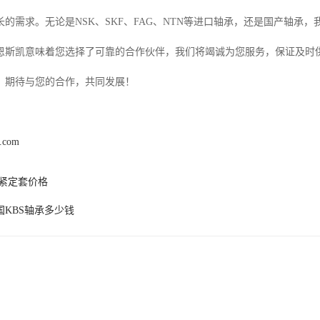
长的需求。无论是NSK、SKF、FAG、NTN等进口轴承，还是国产轴承
恩斯凯意味着您选择了可靠的合作伙伴，我们将竭诚为您服务，保证及时
*。期待与您的合作，共同发展！
k.com
P紧定套价格
国KBS轴承多少钱