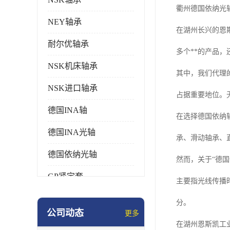
衢州德国依纳光
NEY轴承
在湖州长兴的恩
耐尔优轴承
多个**的产品
NSK机床轴承
其中，我们代理
NSK进口轴承
占据重要地位。
德国INA轴
在选择德国依纳轴
德国INA光轴
承、滑动轴承、
德国依纳光轴
然而，关于“德
GP紧定套
主要指光线传播
SKF轴承
分。
公司动态
更多
德国FAG进口轴承
在湖州恩斯凯工