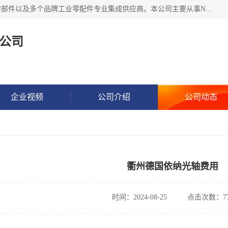
湖州恩斯凯工业技术有限公司位于湖州长兴，公司作为机械零部件以及多个品牌工业零配件专业集成供应商。本公司主要从事NSK进口轴承、SKF进口轴承、FAG进口轴承、NTN进口轴承、国产轴承：ZWZ、HRB、C&U轴承外球面轴承、导轨、丝杠、滑块、 润滑油、工业皮带及其他工业零部件的销售.
公司
企业视频
公司介绍
公司动态
衢州德国依纳光轴费用
时间：2024-08-25
点击次数：77