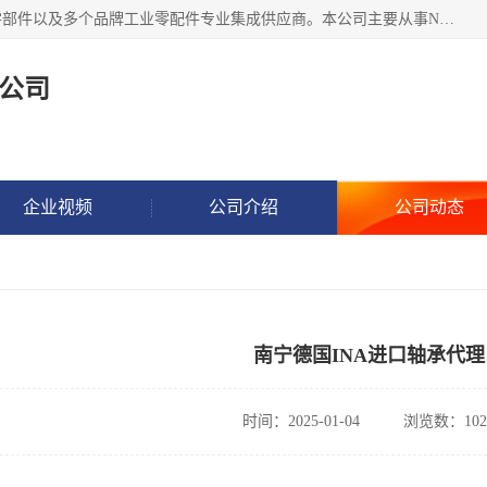
湖州恩斯凯工业技术有限公司位于湖州长兴，公司作为机械零部件以及多个品牌工业零配件专业集成供应商。本公司主要从事NSK进口轴承、SKF进口轴承、FAG进口轴承、NTN进口轴承、国产轴承：ZWZ、HRB、C&U轴承外球面轴承、导轨、丝杠、滑块、 润滑油、工业皮带及其他工业零部件的销售.
公司
企业视频
公司介绍
公司动态
南宁德国INA进口轴承代理
时间：2025-01-04
浏览数：102