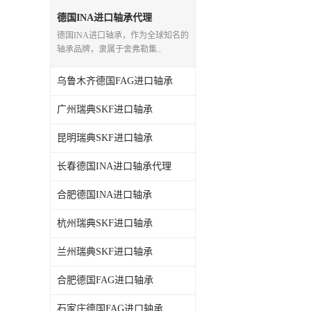
日本NSK进口轴承
德国INA进口轴承代理
德国INA进口轴承，作为全球知名的
德国INA进口轴承
轴承品牌，隶属于舍弗勒集..
日本NTN进口轴承
乌鲁木齐德国FAG进口轴承
闽台上银HIWIN滑块导轨
广州瑞典SKF进口轴承
不锈钢轴承
昆明瑞典SKF进口轴承
进口轴承
长春德国INA进口轴承代理
合肥德国INA进口轴承
美国KBS直线轴承
杭州瑞典SKF进口轴承
日本THK
兰州瑞典SKF进口轴承
自润滑铜套无油轴承
合肥德国FAG进口轴承
C&U人本轴承
石家庄德国FAG进口轴承