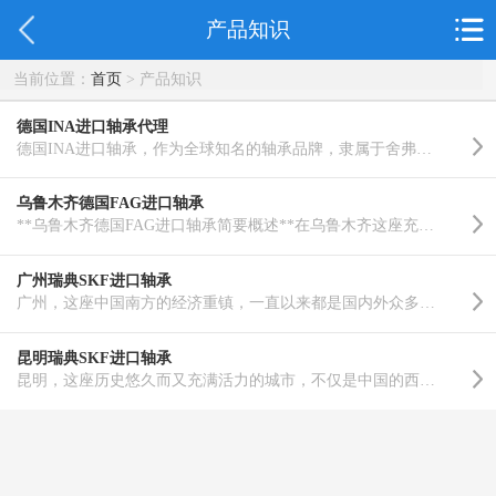
产品知识
当前位置：
首页
> 产品知识
德国INA进口轴承代理
德国INA进口轴承，作为全球知名的轴承品牌，隶属于舍弗勒集团旗下的德国INA轴承公司，自1946年成立以来，..……
乌鲁木齐德国FAG进口轴承
**乌鲁木齐德国FAG进口轴承简要概述**在乌鲁木齐这座充满活力的城市中，德国FAG进口轴承以其卓越的品质和..……
广州瑞典SKF进口轴承
广州，这座中国南方的经济重镇，一直以来都是国内外众多企业拓展业务的优选之地。在机械制造与自动化设备..……
昆明瑞典SKF进口轴承
昆明，这座历史悠久而又充满活力的城市，不仅是中国的西南门户，也是众多工业与制造业企业的聚集地。在这..……