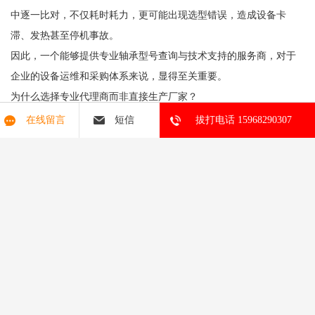
中逐一比对，不仅耗时耗力，更可能出现选型错误，造成设备卡
滞、发热甚至停机事故。
因此，一个能够提供专业轴承型号查询与技术支持的服务商，对于
企业的设备运维和采购体系来说，显得至关重要。
为什么选择专业代理商而非直接生产厂家？
有些企业会考虑直接联系轴承生产厂进行采购，但这在实践中往往
在线留言
短信
拔打电话 15968290307
存在几个痛点：
-
起订量要求高
，小规模需求难以满足
-
响应速度慢
，尤其对紧急需求处理不灵活
-
技术对接门槛高
，缺乏针对客户设备的个性化建议
-
物流成本高
，单批次小订单运输性价比低
而专业的轴承代理商，恰恰弥补这些短板。代理商的角色如同工业
零配件采购的“路由器”，他们不仅掌握多个品牌的产品库存，还能根
据客户的设备工况提供定制化的选型建议和库存管理。
以湖州恩斯凯工业技术有限公司为例，作为立足长兴、服务周边乃