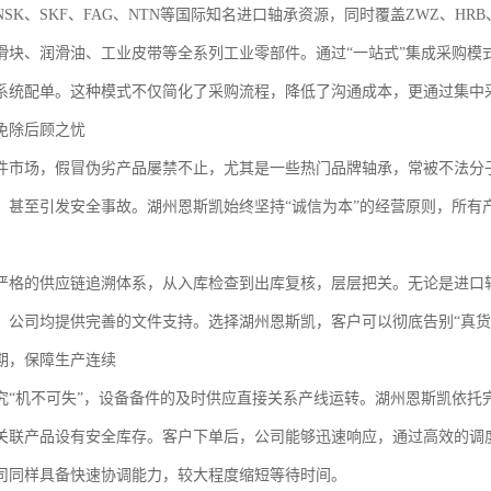
SK、SKF、FAG、NTN等国际知名进口轴承资源，同时覆盖ZWZ、H
滑块、润滑油、工业皮带等全系列工业零部件。通过“一站式”集成采购模
系统配单。这种模式不仅简化了采购流程，降低了沟通成本，更通过集中
免除后顾之忧
件市场，假冒伪劣产品屡禁不止，尤其是一些热门品牌轴承，常被不法分
，甚至引发安全事故。湖州恩斯凯始终坚持“诚信为本”的经营原则，所有
严格的供应链追溯体系，从入库检查到出库复核，层层把关。无论是进口
，公司均提供完善的文件支持。选择湖州恩斯凯，客户可以彻底告别“真货
期，保障生产连续
究“机不可失”，设备备件的及时供应直接关系产线运转。湖州恩斯凯依托
关联产品设有安全库存。客户下单后，公司能够迅速响应，通过高效的调
司同样具备快速协调能力，较大程度缩短等待时间。