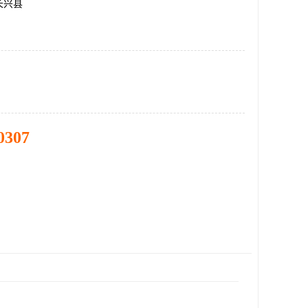
长兴县
0307