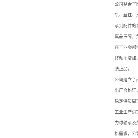
公司整合了N
轨、丝杠、
承到配件的
真品保障，
在工业零部
修频率增加
装正品。
公司建立了
出厂合格证
稳定供货周
工业生产讲
力球轴承及
格需求，公