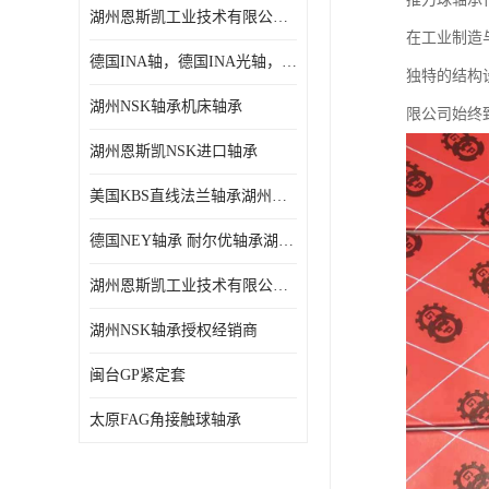
湖州恩斯凯工业技术有限公司 湖州NSK轴承
日本NSK进口轴承
在工业制造
德国INA轴，德国INA光轴，德国依纳光轴
德国INA进口轴承
独特的结构
湖州NSK轴承机床轴承
限公司始终
日本NTN进口轴承
湖州恩斯凯NSK进口轴承
闽台上银HIWIN滑块导轨
美国KBS直线法兰轴承湖州KBS轴承
不锈钢轴承
德国NEY轴承 耐尔优轴承湖州代理商
进口轴承
湖州恩斯凯工业技术有限公司NSK轴承*经销商
美国KBS直线轴承
湖州NSK轴承授权经销商
日本THK
闽台GP紧定套
自润滑铜套无油轴承
太原FAG角接触球轴承
C&U人本轴承