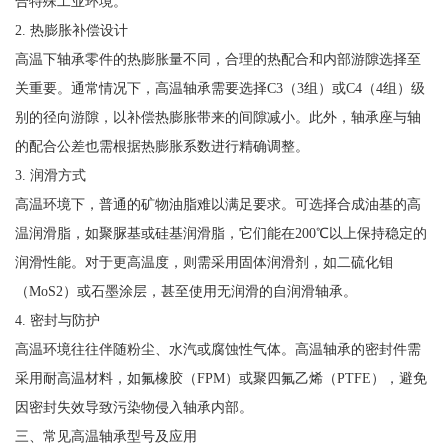
合特殊工业环境。
2. 热膨胀补偿设计
高温下轴承零件的热膨胀量不同，合理的热配合和内部游隙选择至
关重要。通常情况下，高温轴承需要选择C3（3组）或C4（4组）级
别的径向游隙，以补偿热膨胀带来的间隙减小。此外，轴承座与轴
的配合公差也需根据热膨胀系数进行精确调整。
3. 润滑方式
高温环境下，普通的矿物油脂难以满足要求。可选择合成油基的高
温润滑脂，如聚脲基或硅基润滑脂，它们能在200℃以上保持稳定的
润滑性能。对于更高温度，则需采用固体润滑剂，如二硫化钼
（MoS2）或石墨涂层，甚至使用无润滑的自润滑轴承。
4. 密封与防护
高温环境往往伴随粉尘、水汽或腐蚀性气体。高温轴承的密封件需
采用耐高温材料，如氟橡胶（FPM）或聚四氟乙烯（PTFE），避免
因密封失效导致污染物侵入轴承内部。
三、常见高温轴承型号及应用