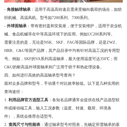
-
角接触球轴承
：适用于高温高转速且需承受轴向载荷的场合，如纺
织机械、高温风机。型号如7200系列、7300系列。
-
外球面轴承
：带有密封盖和安装座，便于安装维护，适用于农业机
械、食品机械等在中等高温环境下的应用。例如UC200系列等。
需要注意的是，无论是NSK、SKF、FAG等国际品牌，还是ZWZ、
HRB、C&U等国产品牌，其产品目录中均有针对高温工况的专用型
号。例如，SKF的VA系列高温轴承，最大使用温度可达350℃；而
C&U的耐高温外球面轴承则广泛用于烘干和热处理设备。
四、如何进行高效的高温轴承型号查询？
面对众多品牌和型号，手动逐个对比效率较低。以下是几种实用的
查询途径：
1.
利用品牌官方选型工具
：各知名品牌通常会提供在线产品选型软
件或移动端工具，输入工况参数（温度、转速、载荷、环境条
件），系统会推荐合适型号。
2.
查阅尺寸与性能表
：通过轴承型号对照表，先确定所需轴承的基