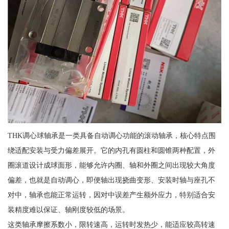
THK调心球轴承是一类具备自动调心功能的滚动轴承，核心特点围
绕适配安装与受力偏差展开。它的内孔有圆柱和圆锥两种配置，外
圈滚道设计成球面形，能够允许内圈、轴和外圈之间出现较大角度
偏差，也就是自动调心，即便轴出现挠曲变形、安装时轴与座孔不
对中，轴承也能正常运转，因对中误差产生额外应力，特别适合安
装精度难以保证、轴刚度较低的场景。
这类轴承摩擦系数小，限转速高，运转时发热少，能适应较高转速