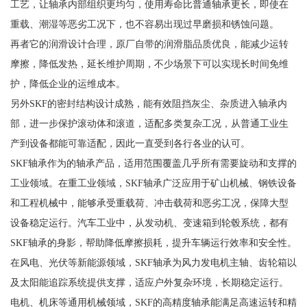
工艺，让轴承内部组织更均匀，使用寿命比普通轴承更长，即使在
重载、潮湿等恶劣工况下，也不容易出现过早磨损和锈蚀问题。
再者它的润滑设计合理，原厂自带的润滑脂品质优良，能减少运转
摩擦，降低发热，延长维护周期，不少场景下可以实现长时间免维
护，降低企业的运维成本。
另外SKF的密封结构设计成熟，能有效阻挡灰尘、杂质进入轴承内
部，进一步保护滚动体和滚道，适配多类复杂工况，从普通工业生
产到设备都能可靠适配，因此一直受到各行各业的认可。
SKF轴承作为的轴承产品，适用范围覆盖几乎所有需要旋动和支撑的
工业领域。在重工业领域，SKF轴承广泛应用于矿山机械、钢铁设备
和工程机械中，能够承受重载荷、冲击载荷和恶劣工况，保障大型
设备稳定运行。汽车工业中，从发动机、变速箱到轮毂系统，都有
SKF轴承的身影，帮助降低摩擦损耗，提升车辆运行效率和安全性。
在风电、光伏等新能源领域，SKF轴承为风力发电机主轴、齿轮箱以
及太阳能追踪系统提供支撑，适应户外复杂环境，长期稳定运行。
电机、机床等通用机械领域，SKF的高精度轴承能满足高速运转和精