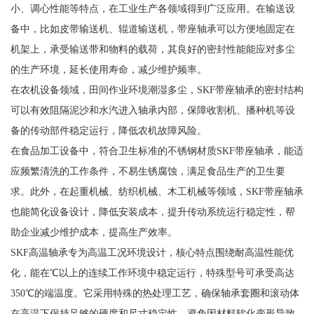
小、调心性能等特点，在工业生产各领域得到广泛应用。在输送设
备中，比如皮带输送机、辊道输送机，带座轴承可以方便地固定在
机架上，承受输送带和物料的载荷，其良好的密封性能能应对多尘
的生产环境，延长使用寿命，减少维护频率。
在农机设备领域，田间作业环境潮湿多尘，SKF带座轴承的密封结构
可以有效阻隔泥沙和水汽进入轴承内部，保障收割机、播种机等设
备的传动部件稳定运行，降低农机故障风险。
在食品加工设备中，符合卫生标准的不锈钢材质SKF带座轴承，能适
应频繁清洗的工作条件，不易生锈腐蚀，满足食品生产的卫生要
求。此外，在起重机械、纺织机械、木工机械等领域，SKF带座轴承
也能简化设备设计，降低安装成本，提升传动系统运行稳定性，帮
助企业减少维护成本，提高生产效率。
SKF高温轴承专为高温工况环境设计，核心特点围绕耐高温性能优
化，能在℃以上的连续工作环境中稳定运行，特殊型号可承受高达
350℃的端温度。它采用特殊的热处理工艺，确保轴承套圈和滚动体
在高温下保持足够的硬度和尺寸稳定性，避免因材料软化变形导致