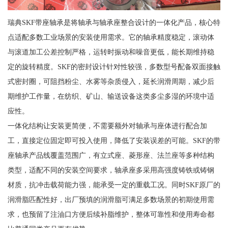
瑞典SKF带座轴承是将轴承与轴承座整合设计的一体化产品，核心特
点适配多数工业场景的安装使用需求。它的轴承精度稳定，滚动体
与滚道加工公差控制严格，运转时振动和噪音更低，能长期维持稳
定的旋转精度。SKF的密封设计针对性较强，多数型号配备双面接触
式密封圈，可阻挡粉尘、水雾等杂质侵入，延长润滑周期，减少后
期维护工作量，在纺织、矿山、输送设备这类多尘多湿的环境中适
应性。
一体化结构让安装更简便，不需要额外对轴承与座体进行配合加
工，直接定位固定即可投入使用，降低了安装误差的可能。SKF的带
座轴承产品线覆盖范围广，有立式座、菱形座、法兰座等多种结构
类型，适配不同的安装空间要求，轴承座多采用高强度铸铁或铸钢
材质，抗冲击载荷能力强，能承受一定的重载工况。同时SKF原厂的
润滑脂匹配性好，出厂预填的润滑脂可满足多数场景的初期使用需
求，也预留了注油口方便后续补脂维护，整体可靠性和使用寿命都