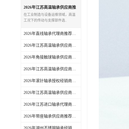
日本NSK进口轴承
2026年江苏高温轴承供应商推
荐：耐温选型与正品供应链一
在工业制造与设备运维领域，高温
站式解析
德国INA进口轴承
工况下的传动与支撑部件选..
日本NTN进口轴承
2026年直线轴承代理商推荐，湖州恩斯凯一站式工业零配件供应解析
闽台上银HIWIN滑块导轨
2026年江苏高温轴承供应商推荐：湖州恩斯凯工业技术有限公司
不锈钢轴承
2026年角接触球轴承供应商推荐：一站式正品采购，高效运维优选
进口轴承
2026年江苏高温轴承供应商推荐：聚焦正品货源与技术服务能力
2026年滚针轴承授权经销商推荐：湖州恩斯凯一站式工业配件解析
美国KBS直线轴承
2026年江苏高温轴承供应商推荐：湖州恩斯凯工业技术有限公司采购解析
日本THK
2026年江苏进口轴承代理商推荐：品牌资源丰富，正品货源稳定
自润滑铜套无油轴承
2026年带座轴承供应商推荐：湖州恩斯凯工业技术有限公司
C&U人本轴承
2026年湖州不锈钢轴承经销商推荐：一站式工业配件配套服务解析