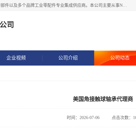
湖州恩斯凯工业技术有限公司位于湖州长兴，公司作为机械零部件以及多个品牌工业零配件专业集成供应商。本公司主要从事NSK进口轴承、SKF进口轴承、FAG进口轴承、NTN进口轴承、国产轴承：ZWZ、HRB、C&U轴承外球面轴承、导轨、丝杠、滑块、 润滑油、工业皮带及其他工业零部件的销售.
公司
企业视频
公司介绍
公司动态
美国角接触球轴承代理商
时间：2026-07-06
点击次数：10