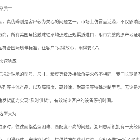
品质**
言，真伪辨别是客户较为关心的问题之一。市场上仿冒品泛滥，不仅影响
务商，所有美国角接触球轴承均通过正规渠道进口，附带完整的原产地证
品符合国际质量标准，让客户“买得放心，用得安心”。
，快速响应
工况对轴承的型号、尺寸、精度等级及接触角要求各不相同。我们长期备有
7300系列等主流产品，以及高精度、高转速、耐高温等特殊定制型号。无论
速发货能力实现“及时供货”，有效减少客户的设备停机时间。
，选型支持
轴承时，往往面临选型困难、匹配度不高的问题。湖州恩斯凯拥有一支经
荷、润滑条件、安装空间等，提供精准的选型建议。我们不做“一锤子买卖