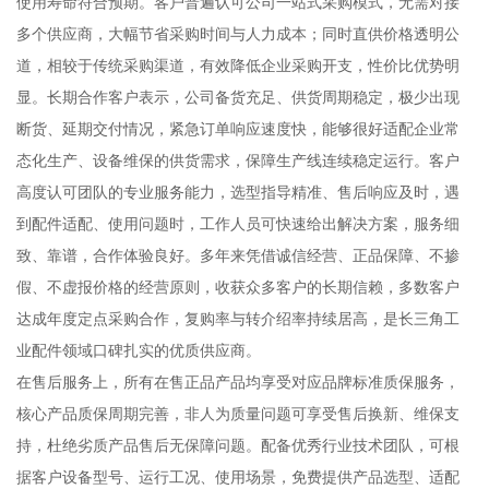
使用寿命符合预期。客户普遍认可公司一站式采购模式，无需对接
多个供应商，大幅节省采购时间与人力成本；同时直供价格透明公
道，相较于传统采购渠道，有效降低企业采购开支，性价比优势明
显。长期合作客户表示，公司备货充足、供货周期稳定，极少出现
断货、延期交付情况，紧急订单响应速度快，能够很好适配企业常
态化生产、设备维保的供货需求，保障生产线连续稳定运行。客户
高度认可团队的专业服务能力，选型指导精准、售后响应及时，遇
到配件适配、使用问题时，工作人员可快速给出解决方案，服务细
致、靠谱，合作体验良好。多年来凭借诚信经营、正品保障、不掺
假、不虚报价格的经营原则，收获众多客户的长期信赖，多数客户
达成年度定点采购合作，复购率与转介绍率持续居高，是长三角工
业配件领域口碑扎实的优质供应商。
在售后服务上，所有在售正品产品均享受对应品牌标准质保服务，
核心产品质保周期完善，非人为质量问题可享受售后换新、维保支
持，杜绝劣质产品售后无保障问题。配备优秀行业技术团队，可根
据客户设备型号、运行工况、使用场景，免费提供产品选型、适配