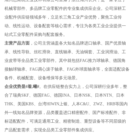
机械零部件、多品牌工业零配件的专业集成供应企业。公司深耕工
业配件供应链领域多年，立足长三角工业产业优势，聚焦工业传
动、线性运动、设备配套等核心需求，专注为各类工业企业提供一
站式工业零配件采购与配套服务。
主营产品方面
，公司主营涵盖各大知名品牌进口轴承、国产优质轴
承、线性导轨、丝杠滑块、直线轴承、无油铜套、工业润滑油、工
业皮带等全品类工业零部件。其中就包括FAG推力球轴承、德国角
接触球轴承、FAG调心滚子轴承、FAG外球面轴承等，全面适配设备
备件、机械配套、设备维保等多元场景。
企业优势显#着,曦#
。在供应链整合实力上，公司深耕行业多年，整
合了瑞典SKF、德国FAG、德国INA、日本NSK、日本NTN、日本
THK、美国KBS、台湾HIWIN上银、人本C&U、ZWZ、HRB等国内
外一线知名品牌资源，品类覆盖进口精密配件、国产标准配件、非
标适配配件，可满足通用工业、精密制造、重型设备等不同层级的
产品配套需求，实现全品类工业零部件集成供应。