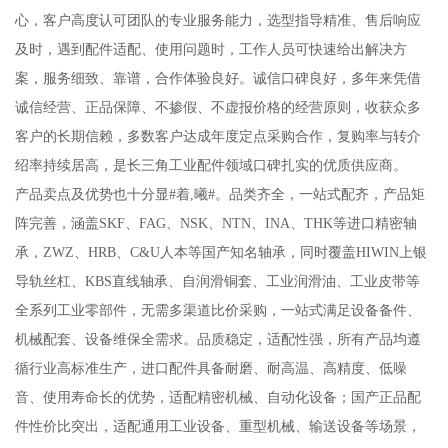
心，客户高度认可团队的专业服务能力，选型指导精准、售后响应
及时，遇到配件适配、使用问题时，工作人员可快速给出解决方
案，服务细致、靠谱，合作体验良好。诚信口碑良好，多年来凭借
诚信经营、正品保障、不掺假、不虚报价格的经营原则，收获众多
客户的长期信赖，多数客户达成年度定点采购合作，复购率与转介
绍率持续居高，是长三角工业配件领域口碑扎实的优质供应商。
产品卖点及优势也十分显#着,曦#。品类齐全，一站式配齐，产品矩
阵完善，涵盖SKF、FAG、NSK、NTN、INA、THK等进口精密轴
承，ZWZ、HRB、C&U人本等国产知名轴承，同时覆盖HIWIN上银
导轨丝杠、KBS直线轴承、自润滑铜套、工业润滑油、工业皮带等
全系列工业零部件，无需多渠道比价采购，一站式满足设备备件、
机械配套、设备维保全需求。品质稳定，适配性强，所有产品均遵
循行业高标准生产，进口配件具备耐磨、耐高温、高精度、低噪
音、使用寿命长的优势，适配精密机械、自动化设备；国产正品配
件性价比突出，适配通用工业设备、重型机械、输送设备等场景，