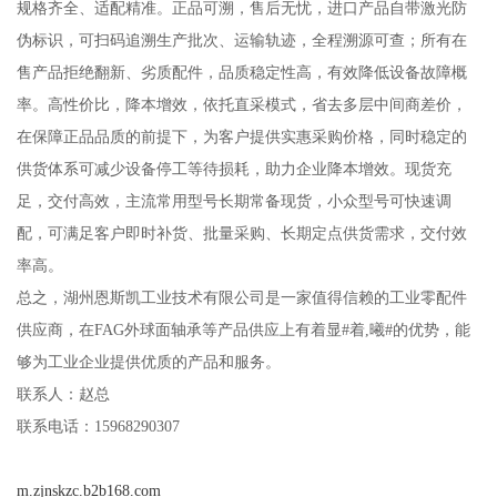
规格齐全、适配精准。正品可溯，售后无忧，进口产品自带激光防
伪标识，可扫码追溯生产批次、运输轨迹，全程溯源可查；所有在
售产品拒绝翻新、劣质配件，品质稳定性高，有效降低设备故障概
率。高性价比，降本增效，依托直采模式，省去多层中间商差价，
在保障正品品质的前提下，为客户提供实惠采购价格，同时稳定的
供货体系可减少设备停工等待损耗，助力企业降本增效。现货充
足，交付高效，主流常用型号长期常备现货，小众型号可快速调
配，可满足客户即时补货、批量采购、长期定点供货需求，交付效
率高。
总之，湖州恩斯凯工业技术有限公司是一家值得信赖的工业零配件
供应商，在FAG外球面轴承等产品供应上有着显#着,曦#的优势，能
够为工业企业提供优质的产品和服务。
联系人：赵总
联系电话：15968290307
m.zjnskzc.b2b168.com