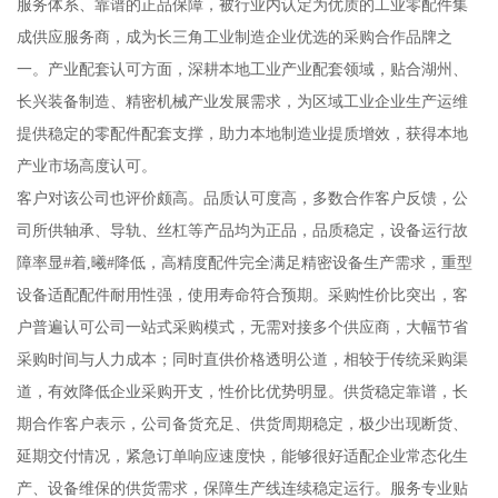
服务体系、靠谱的正品保障，被行业内认定为优质的工业零配件集
成供应服务商，成为长三角工业制造企业优选的采购合作品牌之
一。产业配套认可方面，深耕本地工业产业配套领域，贴合湖州、
长兴装备制造、精密机械产业发展需求，为区域工业企业生产运维
提供稳定的零配件配套支撑，助力本地制造业提质增效，获得本地
产业市场高度认可。
客户对该公司也评价颇高。品质认可度高，多数合作客户反馈，公
司所供轴承、导轨、丝杠等产品均为正品，品质稳定，设备运行故
障率显#着,曦#降低，高精度配件完全满足精密设备生产需求，重型
设备适配配件耐用性强，使用寿命符合预期。采购性价比突出，客
户普遍认可公司一站式采购模式，无需对接多个供应商，大幅节省
采购时间与人力成本；同时直供价格透明公道，相较于传统采购渠
道，有效降低企业采购开支，性价比优势明显。供货稳定靠谱，长
期合作客户表示，公司备货充足、供货周期稳定，极少出现断货、
延期交付情况，紧急订单响应速度快，能够很好适配企业常态化生
产、设备维保的供货需求，保障生产线连续稳定运行。服务专业贴