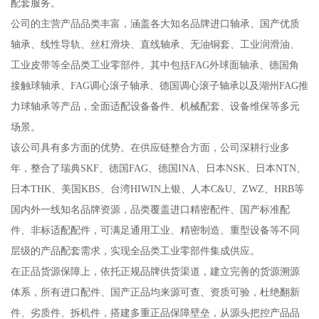
配套服务。
公司的主营产品品类丰富，涵盖各大知名品牌进口轴承、国产优质
轴承、线性导轨、丝杠滑块、直线轴承、无油铜套、工业润滑油、
工业皮带等全品类工业零部件。其中包括FAG外球面轴承、德国角
接触球轴承、FAG调心滚子轴承、德国调心滚子轴承以及湖州FAG推
力球轴承等产品，全面适配设备备件、机械配套、设备维保等多元
场景。
该公司具有多方面的优势。在供应链整合方面，公司深耕行业多
年，整合了瑞典SKF、德国FAG、德国INA、日本NSK、日本NTN、
日本THK、美国KBS、台湾HIWIN上银、人本C&U、ZWZ、HRB等
国内外一线知名品牌资源，品类覆盖进口精密配件、国产标准配
件、非标适配配件，可满足通用工业、精密制造、重型设备等不同
层级的产品配套需求，实现全品类工业零部件集成供应。
在正品货源保障上，依托正规品牌供货渠道，建立完善的货源溯源
体系，所有进口配件、国产正品均来源可查、资质可验，杜绝翻新
件、劣质件、拆机件，搭建多重正品保障壁垒，从源头把控产品品