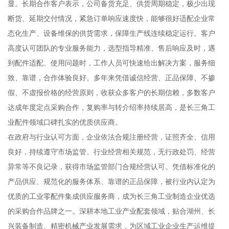
显。长期合作客户表示，公司备货充足、供货周期稳定，极少出现
断货、延期交付情况，紧急订单响应速度快，能够很好适配企业常
态化生产、设备维保的供货需求，保障生产线连续稳定运行。客户
高度认可团队的专业服务能力，选型指导精准、售后响应及时，遇
到配件适配、使用问题时，工作人员可快速给出解决方案，服务细
致、靠谱，合作体验良好。多年来凭借诚信经营、正品保障、不掺
假、不虚报价格的经营原则，收获众多客户的长期信赖，多数客户
达成年度定点采购合作，复购率与转介绍率持续居高，是长三角工
业配件领域口碑扎实的优质供应商。
在政府与行业认可方面，企业依法合规注册经营，证照齐全、信用
良好，持续遵守市场监管、行业经营相关规范，无行政处罚、经营
异常等不良记录，获得市场监管部门合规经营认可。凭借标准化的
产品供应、规范化的服务体系、靠谱的正品保障，被行业内认定为
优质的工业零配件集成供应服务商，成为长三角工业制造企业优选
的采购合作品牌之一。深耕本地工业产业配套领域，贴合湖州、长
兴装备制造、精密机械产业发展需求，为区域工业企业生产运维提