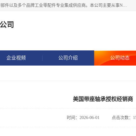
湖州恩斯凯工业技术有限公司位于湖州长兴，公司作为机械零部件以及多个品牌工业零配件专业集成供应商。本公司主要从事NSK进口轴承、SKF进口轴承、FAG进口轴承、NTN进口轴承、国产轴承：ZWZ、HRB、C&U轴承外球面轴承、导轨、丝杠、滑块、 润滑油、工业皮带及其他工业零部件的销售.
公司
企业视频
公司介绍
公司动态
美国带座轴承授权经销商
时间：2026-06-01
点击次数：15