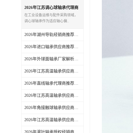
日本NSK进口轴承
2026年江苏调心球轴承代理商
推荐：湖州恩斯凯工业技术有
在工业设备运维与配件采购领域，
限公司
德国INA进口轴承
调心球轴承作为适应轴心偏..
日本NTN进口轴承
2026年湖州导轨经销商推荐：恩斯凯工业全品类线性导轨供应
闽台上银HIWIN滑块导轨
2026年进口轴承供应商推荐：湖州恩斯凯工业技术有限公司解析
不锈钢轴承
2026年外球面轴承厂家解析：湖州恩斯凯工业技术有限公司
进口轴承
2026年江苏高温轴承供应商推荐：耐温选型与正品供应链一站式解析
2026年直线轴承代理商推荐，湖州恩斯凯一站式工业零配件供应解析
美国KBS直线轴承
2026年江苏高温轴承供应商推荐：湖州恩斯凯工业技术有限公司
日本THK
2026年角接触球轴承供应商推荐：一站式正品采购，高效运维优选
自润滑铜套无油轴承
2026年江苏高温轴承供应商推荐：聚焦正品货源与技术服务能力
C&U人本轴承
2026年滚针轴承授权经销商推荐：湖州恩斯凯一站式工业配件解析