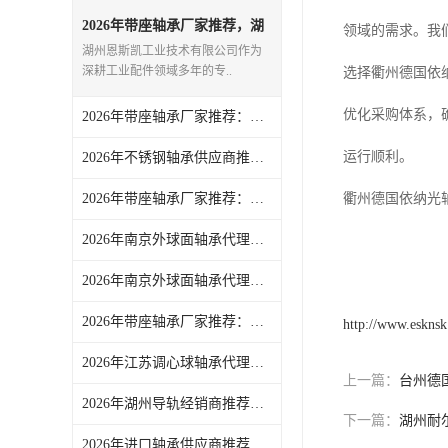
日本NSK进口轴承
2026年带座轴承厂家推荐，湖
领域的需求。我
州源头企业实力解析
湖州恩斯凯工业技术有限公司作为
德国INA进口轴承
深耕工业配件领域多年的专..
选择衢州德国依
日本NTN进口轴承
优化采购体系，
2026年带座轴承厂家推荐：湖州恩斯凯工业技术有限公司解析
闽台上银HIWIN滑块导轨
运行顺利。
2026年不锈钢轴承供应商推荐：湖州恩斯凯工业技术有限公司一站式工业零配件配套服务解析
不锈钢轴承
2026年带座轴承厂家推荐：湖州恩斯凯一站式工业配件整合供应
衢州德国依纳光
进口轴承
2026年南京外球面轴承代理商推荐：湖州恩斯凯工业技术有限公司解析
2026年南京外球面轴承代理商推荐，湖州恩斯凯工业技术有限公司品质保障
美国KBS直线轴承
2026年带座轴承厂家推荐：聚焦湖州恩斯凯品质供应与服务优势
日本THK
http://www.eskns
2026年江苏调心球轴承代理商推荐：湖州恩斯凯工业技术有限公司
自润滑铜套无油轴承
上一篇：
台州德
2026年湖州导轨经销商推荐：恩斯凯工业全品类线性导轨供应
C&U人本轴承
下一篇：
湖州耐
2026年进口轴承供应商推荐：湖州恩斯凯工业技术有限公司解析