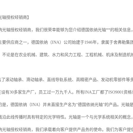
光轴授权经销商】
纳光轴授权经销商，我们很荣幸能够为您介绍德国依纳光轴**的相关信息
要供应商之一，德国依纳（INA）公司始建于1946年，隶属于舍弗勒集
。不论是在农业机械、建筑、水力和风力工程、工程机械、机床及制造机械
涵盖了滚动轴承、滑动轴承、直线导轨系统、高精密产品、发动机零部件等
在设有30多家生产厂，员工过一万九千人。所有INA工厂都了ISO9001
的是，德国依纳（INA）并未直接生产名为“德国依纳光轴”的产品。光
线沿此线传播时具有特定的光学特性。光轴是一个与光学系统相关的概念，
纳光轴授权经销商，我们承载着向客户提供产品务的使命。我们为客户提供