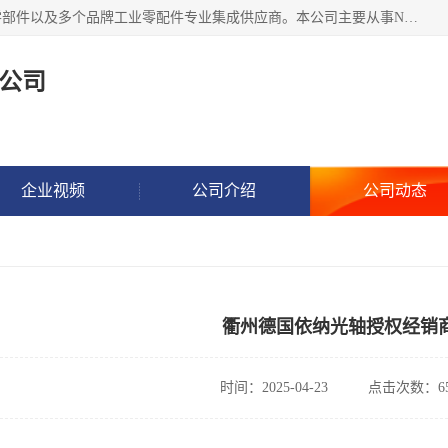
湖州恩斯凯工业技术有限公司位于湖州长兴，公司作为机械零部件以及多个品牌工业零配件专业集成供应商。本公司主要从事NSK进口轴承、SKF进口轴承、FAG进口轴承、NTN进口轴承、国产轴承：ZWZ、HRB、C&U轴承外球面轴承、导轨、丝杠、滑块、 润滑油、工业皮带及其他工业零部件的销售.
公司
企业视频
公司介绍
公司动态
衢州德国依纳光轴授权经销
时间：2025-04-23
点击次数：65