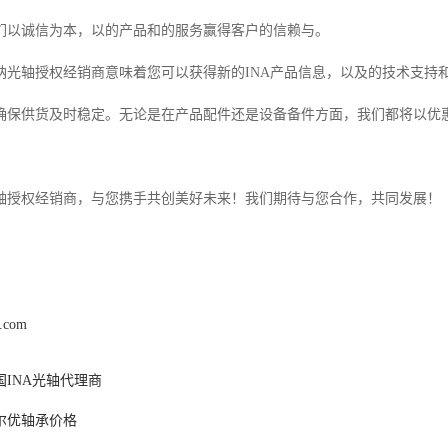
们以诚信为本，以的产品和的服务赢得客户的信赖与。
纳光轴授权经销商意味着您可以获得新的INA产品信息，以及的技术支持
确保供货及时稳定。无论是在产品配件还是设备备件方面，我们都将以优
轴授权经销商，与您携手共创美好未来！我们期待与您合作，共同发展！
k.com
国INA光轴代理商
尔优轴承价格