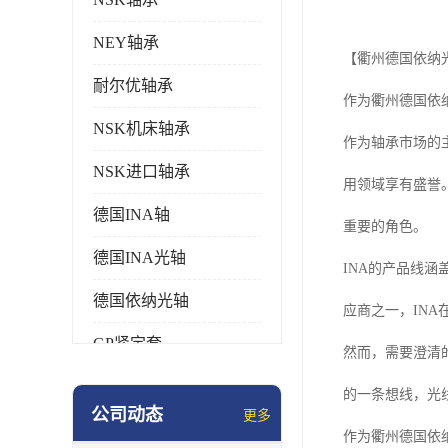
NEY轴承
【衢州德国依纳
耐尔优轴承
作为衢州德国依
NSK机床轴承
作为轴承市场的主
NSK进口轴承
用领域享有盛誉
德国INA轴
重要的角色。
德国INA光轴
INA的产品线
德国依纳光轴
应商之一，INA
GP紧定套
然而，需要澄清
SKF轴承
的一条想线，光
公司动态
更多
德国FAG进口轴承
作为衢州德国依