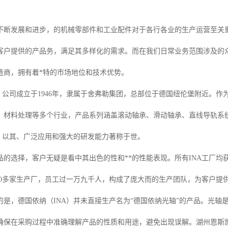
不断发展和进步，的机械零部件和工业配件对于各行各业的生产运营至关
客户提供的产品务，满足其多样化的需求。而在我们日常业务范围涉及的众
造商，拥有着*特的市场地位和技术优势。
）公司成立于1946年，隶属于舍弗勒集团，总部位于德国纽伦堡附近。作
、材料处理等多个行业，产品系列涵盖滚动轴承、滑动轴承、直线导轨系
誉，以其、广泛应用和强大的研发能力著称于世。
的选择，客户无疑是看中其出色的性和**的性能表现。所有INA工厂均获
有30多家生产厂，员工过一万九千人，构成了庞大而的生产团队，为客户提
的是，德国依纳（INA）并未直接生产名为“德国依纳光轴”的产品。光轴
确保在采购过程中准确理解产品的性质和用途，避免出现误解。湖州恩斯