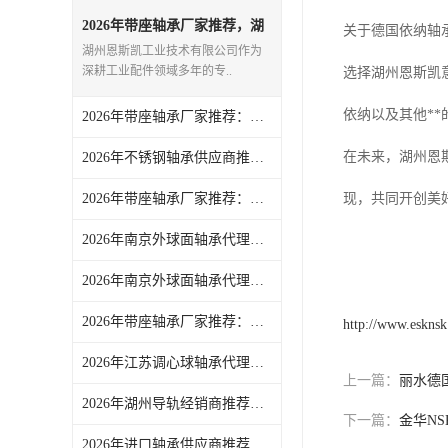
日本NSK进口轴承
2026年带座轴承厂家推荐，湖
关于德国依纳轴
州源头企业实力解析
湖州恩斯凯工业技术有限公司作为
德国INA进口轴承
深耕工业配件领域多年的专..
选择湖州恩斯凯
日本NTN进口轴承
依纳以及其他*
2026年带座轴承厂家推荐：湖州恩斯凯工业技术有限公司解析
闽台上银HIWIN滑块导轨
在未来，湖州恩
2026年不锈钢轴承供应商推荐：湖州恩斯凯工业技术有限公司一站式工业零配件配套服务解析
不锈钢轴承
2026年带座轴承厂家推荐：湖州恩斯凯一站式工业配件整合供应
现，共同开创美
进口轴承
2026年南京外球面轴承代理商推荐：湖州恩斯凯工业技术有限公司解析
2026年南京外球面轴承代理商推荐，湖州恩斯凯工业技术有限公司品质保障
美国KBS直线轴承
2026年带座轴承厂家推荐：聚焦湖州恩斯凯品质供应与服务优势
日本THK
http://www.eskns
2026年江苏调心球轴承代理商推荐：湖州恩斯凯工业技术有限公司
自润滑铜套无油轴承
上一篇：
丽水德国
2026年湖州导轨经销商推荐：恩斯凯工业全品类线性导轨供应
C&U人本轴承
下一篇：
金华N
2026年进口轴承供应商推荐：湖州恩斯凯工业技术有限公司解析