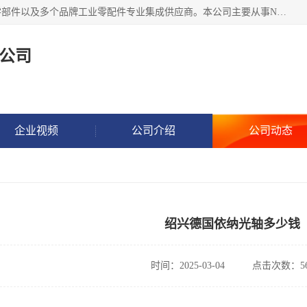
湖州恩斯凯工业技术有限公司位于湖州长兴，公司作为机械零部件以及多个品牌工业零配件专业集成供应商。本公司主要从事NSK进口轴承、SKF进口轴承、FAG进口轴承、NTN进口轴承、国产轴承：ZWZ、HRB、C&U轴承外球面轴承、导轨、丝杠、滑块、 润滑油、工业皮带及其他工业零部件的销售.
公司
企业视频
公司介绍
公司动态
绍兴德国依纳光轴多少钱
时间：2025-03-04
点击次数：56