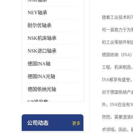
NEY轴承
随着工业技术的
耐尔优轴承
司一直致力于为
NSK机床轴承
的工业零部件制
NSK进口轴承
德国依纳（INA
德国INA轴
工程、机床制造
德国INA光轴
INA都享有盛
德国依纳光轴
对于德国依纳产品
GP紧定套
外，INA在设
SKF轴承
然而，需要澄清
公司动态
更多
德国FAG进口轴承
术领域。因此，