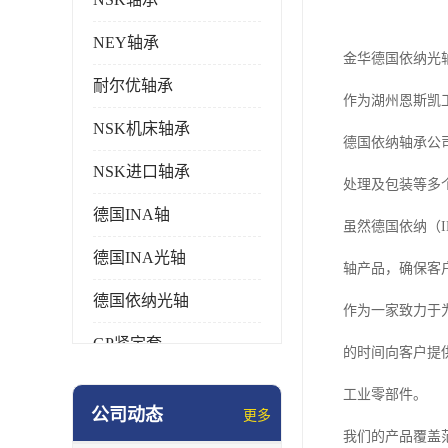
NEY轴承
金华德国依纳光
耐尔优轴承
作为湖州恩斯凯工
NSK机床轴承
德国依纳轴承公
NSK进口轴承
处理及包装等多
德国INA轴
虽然德国依纳（
德国INA光轴
轴产品，确保客
德国依纳光轴
作为一家致力于
GP紧定套
的时间向客户提供
SKF轴承
工业零部件。
公司动态
更多
德国FAG进口轴承
我们的产品覆盖