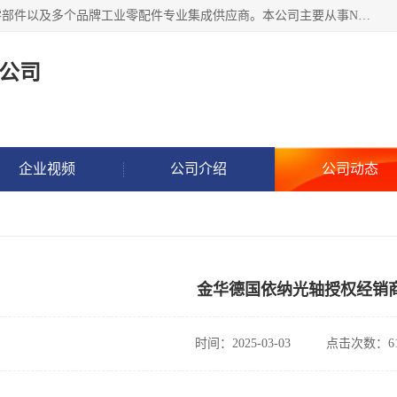
湖州恩斯凯工业技术有限公司位于湖州长兴，公司作为机械零部件以及多个品牌工业零配件专业集成供应商。本公司主要从事NSK进口轴承、SKF进口轴承、FAG进口轴承、NTN进口轴承、国产轴承：ZWZ、HRB、C&U轴承外球面轴承、导轨、丝杠、滑块、 润滑油、工业皮带及其他工业零部件的销售.
公司
企业视频
公司介绍
公司动态
金华德国依纳光轴授权经销
时间：2025-03-03
点击次数：61