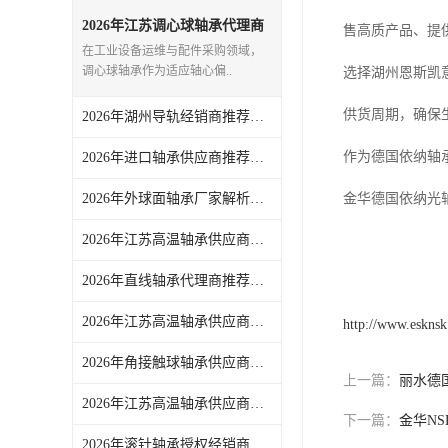
日本NSK进口轴承
2026年江苏调心球轴承代理商
售高质产品、提
推荐：湖州恩斯凯工业技术有
在工业设备运维与配件采购领域，
限公司
德国INA进口轴承
调心球轴承作为适应轴心偏..
选择湖州恩斯凯
日本NTN进口轴承
供货周期，确保
2026年湖州导轨经销商推荐：恩斯凯工业全品类线性导轨供应
闽台上银HIWIN滑块导轨
作为德国依纳轴
2026年进口轴承供应商推荐：湖州恩斯凯工业技术有限公司解析
不锈钢轴承
2026年外球面轴承厂家解析：湖州恩斯凯工业技术有限公司
金华德国依纳光
进口轴承
2026年江苏高温轴承供应商推荐：耐温选型与正品供应链一站式解析
2026年直线轴承代理商推荐，湖州恩斯凯一站式工业零配件供应解析
美国KBS直线轴承
2026年江苏高温轴承供应商推荐：湖州恩斯凯工业技术有限公司
日本THK
http://www.eskns
2026年角接触球轴承供应商推荐：一站式正品采购，高效运维优选
自润滑铜套无油轴承
上一篇：
丽水德国
2026年江苏高温轴承供应商推荐：聚焦正品货源与技术服务能力
C&U人本轴承
下一篇：
金华N
2026年滚针轴承授权经销商推荐：湖州恩斯凯一站式工业配件解析